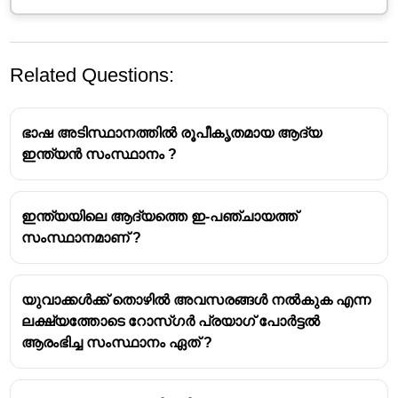
Related Questions:
ഭാഷ അടിസ്ഥാനത്തിൽ രൂപീകൃതമായ ആദ്യ
ഇന്ത്യൻ സംസ്ഥാനം ?
ഇന്ത്യയിലെ ആദ്യത്തെ ഇ-പഞ്ചായത്ത്
ഇവ
ഇടുക്കി ജില്ലയുടെ തെക്കുകിഴക്ക് ഭാഗത്തും
സംസ്ഥാനമാണ് ?
ഭാഗികമായി
തെക്കൻ തമിഴ്‌നാട്ടിലേക്കും
വ്യാപിച്ചിരിക്കുന്നു.
ഇവ
പശ്ചിമഘട്ട പർവതനിരകളുടെ (Western
യുവാക്കൾക്ക് തൊഴിൽ അവസരങ്ങൾ നൽകുക എന്ന
Ghats)
ഭാഗമാണ്.
ലക്ഷ്യത്തോടെ റോസ്‌ഗർ പ്രയാഗ് പോർട്ടൽ
ഈ പ്രദേശം
ഏലക്ക (Cardamom)
കൃഷിക്കായി
ആരംഭിച്ച സംസ്ഥാനം ഏത് ?
ലോകപ്രശസ്തമാണ് — അതുകൊണ്ടാണ് ഈ
മലനിരക്ക് ഈ പേര് ലഭിച്ചത്.