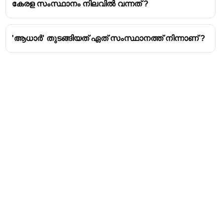
കേരള സംസ്ഥാനം നിലവിൽ വന്നത് ?
'ആധാർ' തുടങ്ങിയത് ഏത് സംസ്ഥാനത്ത് നിന്നാണ് ?
Address
Valamkottil Towers,