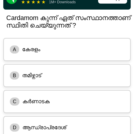
★
★
★
★
★
1M+ Downloads
Cardamom കുന്ന് ഏത് സംസ്ഥാനത്താണ്
സ്ഥിതി ചെയ്യുന്നത് ?
കേരളം
A
തമിഴ്നാട്
B
കർണാടക
C
ആന്ധ്രാപ്രദേശ്
D