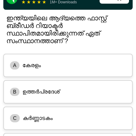
★
★
★
★
★
1M+ Downloads
ഇന്ത്യയിലെ ആദ്യത്തെ ഫാസ്റ്റ്
ബ്രീഡർ റിയാക്ടർ
സ്ഥാപിതമായിരിക്കുന്നത് ഏത്
സംസ്ഥാനത്താണ് ?
കേരളം
A
ഉത്തർപ്രദേശ്
B
കർണ്ണാടകം
C