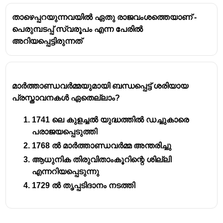
യുദ്ധം നടന്ന സ്ഥലം: തിരുവിതാംകൂറിലെ
(ഇപ്പോൾ കന്യാകുമാരി ജില്ലയിൽ) കുളച്ചൽ
താഴെപ്പറയുന്നവയിൽ ഏതു രാജവംശത്തെയാണ് -
എന്ന പ്രദേശം.
പെരുമ്പടപ്പ് സ്വരൂപം എന്ന പേരിൽ
മാർത്താണ്ഡവർമ്മയുടെ ലക്ഷ്യം: കുരുമുളക്
അറിയപ്പെട്ടിരുന്നത്
വ്യാപാരത്തിലെ ഡച്ച് കുത്തക തകർത്ത്
തിരുവിതാംകൂറിന്റെ വ്യാപാരം വിപുലീകരിക്കുക.
തിരുവിതാംകൂർ സൈന്യം വിജയിച്ചു.
മാര്‍ത്താണ്ഡവര്‍മ്മയുമായി ബന്ധപ്പെട്ട്‌ ശരിയായ
ഇന്ത്യയിൽ ഒരു യൂറോപ്യൻ ശക്തിയെ ഒരു
പ്രസ്താവനകള്‍ ഏതെല്ലാം?
പ്രാദേശിക രാജാവ് പരാജയപ്പെടുത്തുന്ന
ആദ്യത്തെ പ്രധാന യുദ്ധമാണിത്.
1741 ലെ കുളച്ചല്‍ യുദ്ധത്തില്‍ ഡച്ചുകാരെ
യുദ്ധത്തിൽ പിടിക്കപ്പെട്ട ഡച്ച്
പരാജയപ്പെടുത്തി
സൈന്യാധിപനായിരുന്ന യുസ്റ്റാച്ചിയസ് ഡി
1768 ല്‍ മാര്‍ത്താണ്ഡവര്‍മ്മ അന്തരിച്ചു
ലാനോയി പിന്നീട് മാർത്താണ്ഡവർമ്മയുടെ
ആധുനിക തിരുവിതാംകൂറിന്റെ ശില്ലി
സൈനിക മേധാവിയായി.
എന്നറിയപ്പെടുന്നു
ഡി ലാനോയി തിരുവിതാംകൂർ സൈന്യത്തെ
1729 ല്‍ തൃപ്പടിദാനം നടത്തി
ആധുനിക യൂറോപ്യൻ മാതൃകയിൽ
പരിശീലിപ്പിക്കുകയും, ആധുനിക ആയുധങ്ങൾ
ഉപയോഗിക്കാൻ പഠിപ്പിക്കുകയും ചെയ്തു.