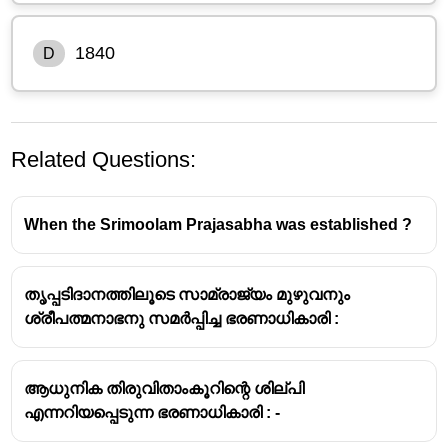
1840
D
Related Questions:
When the Srimoolam Prajasabha was established ?
തൃപ്പടിദാനത്തിലൂടെ സാമ്രാജ്യം മുഴുവനും
ശ്രീപത്മനാഭനു സമർപ്പിച്ച ഭരണാധികാരി :
യുദ്ധം നടന്ന വർഷം: 1741 ഓഗസ്റ്റ് 10.
തിരുവിതാംകൂർ ഭരണാധികാരിയായിരുന്ന
മാർത്താണ്ഡവർമ്മയും (ഒരു ഏഷ്യൻ ശക്തി),
ആധുനിക തിരുവിതാംകൂറിന്റെ ശില്പി
ഡച്ച് ഈസ്റ്റ് ഇന്ത്യാ കമ്പനിയും (ഒരു
എന്നറിയപ്പെടുന്ന ഭരണാധികാരി : -
യൂറോപ്യൻ ശക്തി) തമ്മിൽ.