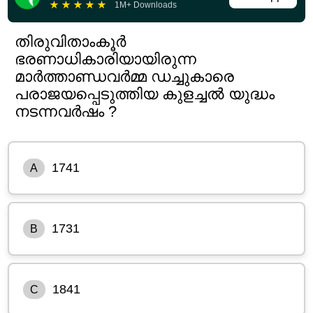
★
★
★
★
★
1M+ Downloads
തിരുവിതാംകൂർ
ഭരണാധികാരിയായിരുന്ന
മാർത്താണ്ഡവർമ്മ ഡച്ചുകാരെ
പരാജയപ്പെടുത്തിയ കുളച്ചൽ യുദ്ധം
നടന്നവർഷം ?
1741
A
1731
B
1841
C