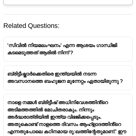
Related Questions:
'സിവിൽ നിയമലംഘനം' എന്ന ആശയം ഗാന്ധിജി
കടമെടുത്തത് ആരിൽ നിന്ന് ?
1918-ലെ ഖേഡാ കർഷക സമരം
- ഗാന്ധിജിയുടെ
ബ്രിട്ടീഷ്കാർക്കെതിരെ ഇന്ത്യയിൽ നടന്ന
നേതൃത്വത്തിൽ നടന്ന സമരം സംബന്ധിച്ച
അവസാനത്തെ ബഹുജന മുന്നേറ്റം ഏതായിരുന്നു ?
പ്രധാനപ്പെട്ട വിവരങ്ങൾ:
സ്ഥലം
: ഖേഡാ സമരം ഗുജറാത്തിലെ ഖേഡാ
നാളെ നമ്മൾ ബ്രിട്ടീഷ് അധിനിവേശത്തിൻ്റെ
ഗ്രാമത്തിൽ,特别ഗാന്ധിജി ആശ്രയിച്ച
അടിമത്തത്തിൽ മോചിതരാകും. നിന്നും
പ്രദേശമാണ്.
അർദ്ധരാത്രിയിൽ ഇന്ത്യ വിഭജിക്കപ്പെടും.
പുതിയ നികുതികൾ
: ബ്രിട്ടീഷ് ഭരണത്ത്
അതുകൊണ്ട് നാളത്തെ ദിവസം ആഹ്ളാദത്തിൻ്റെ
ഖേഡാ കർഷകർ, ഗോതമ്പ് ഉല്പാദനത്തിൽ
എന്നതുപോലെ കഠിനമായ ദു:ഖത്തിന്റേതുമാണ്.' ഈ
വലിയ നികുതികൾ നയിച്ചു, അത്