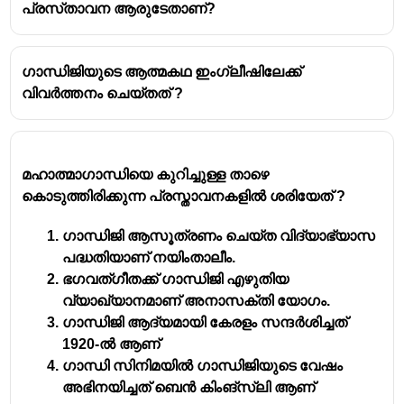
പ്രസ്‌താവന ആരുടേതാണ്?
കർഷകർക്കും സാമ്പത്തിക
ബുദ്ധിമുട്ടുകൾക്കും കാരണമായിരുന്നു.
ഗാന്ധിജിയുടെ സമീപനം
: ഗാന്ധിജി
ഗാന്ധിജിയുടെ ആത്മകഥ ഇംഗ്ലീഷിലേക്ക്
കർഷകരുടെ അവകാശങ്ങൾ പൂർണ്ണമായും
വിവർത്തനം ചെയ്തത് ?
എടുക്കാൻ പോരാട്ടം ആസൂത്രണം ചെയ്തു.
അദ്ദേഹം അഹിംസാ (മൂല്യസമ്പന്നമായ
ശാന്തി) വഴിയുള്ള സമരത്തെ മുൻനിർത്തി.
സമരത്തിന്റെ ആവശ്യങ്ങൾ
:
മഹാത്മാഗാന്ധിയെ കുറിച്ചുള്ള താഴെ
കൊടുത്തിരിക്കുന്ന പ്രസ്താവനകളിൽ ശരിയേത് ?
കർഷകർക്ക് അനുയായമായ നികുതി
ഇടവേളകൾ.
ഗാന്ധിജി ആസൂത്രണം ചെയ്ത വിദ്യാഭ്യാസ
അന്യായമായ നികുതികൾ തിരികെ
പദ്ധതിയാണ് നയിംതാലീം.
എടുക്കുക.
ഭഗവത്ഗീതക്ക് ഗാന്ധിജി എഴുതിയ
കർഷകർക്കുള്ള സാമ്പത്തിക
വ്യാഖ്യാനമാണ് അനാസക്തി യോഗം.
അനുകൂലതകൾ.
ഗാന്ധിജി ആദ്യമായി കേരളം സന്ദർശിച്ചത്
1920-ൽ ആണ്
നവീകരണങ്ങളും കരാറും
: സമരം
ഗാന്ധി സിനിമയിൽ ഗാന്ധിജിയുടെ വേഷം
തുടരുന്നവസ്ഥയിൽ, ബ്രിട്ടീഷ് ഭരണകൂടം
അഭിനയിച്ചത് ബെൻ കിംങ്സ്‌ലി ആണ്
എടുക്കുന്ന നടപടി ക്രമങ്ങൾ കുറയ്ക്കുകയും,