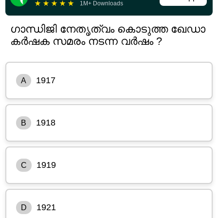
★
★
★
★
★
1M+ Downloads
ഗാന്ധിജി നേതൃത്വം കൊടുത്ത ഖേഡാ
കർഷക സമരം നടന്ന വർഷം ?
1917
A
1918
B
1919
C
1921
D