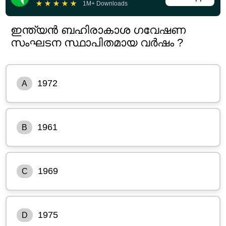
★
★
★
★
★
1M+ Downloads
ഇന്ത്യൻ ബഹിരാകാശ ഗവേഷണ
സംഘടന സ്ഥാപിതമായ വർഷം ?
1972
A
1961
B
1969
C
1975
D