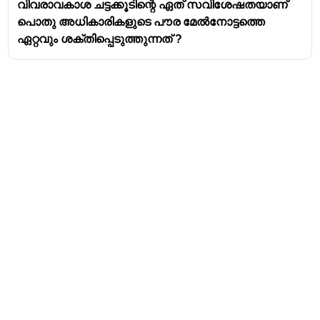
വിവരാവകാശ ചട്ടക്കൂടിന്റെ ഏത് സവിശേഷതയാണ്
പൊതു അധികാരികളുടെ പൗര മേൽനോട്ടത്തെ
ഏറ്റവും ശക്തിപ്പെടുത്തുന്നത് ?
Address
Valamkottil Towers,