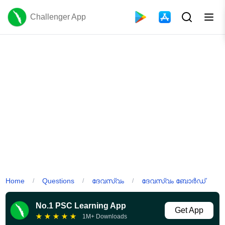
Challenger App
Home
Questions
ദേവസ്വം
ദേവസ്വം ബോർഡ്
/
/
/
No.1 PSC Learning App
Get App
★
★
★
★
★
1M+ Downloads