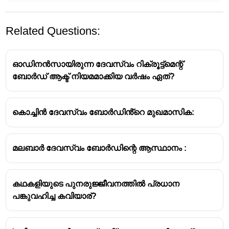
Related Questions:
ഓഡിനൻസായിരുന്ന ദേവസ്വം റിക്രൂട്ട്മെന്റ്
ബോർഡ് ആക്ട് നിയമമാക്കിയ വർഷം ഏത്?
കൊച്ചിൻ ദേവസ്വം ബോർഡിൻ്റെ മുഖമാസിക:
മലബാർ ദേവസ്വം ബോർഡ് രൂപീകൃതമായ
വർഷം 2008 ആണ്.
2008-ലെ മദ്രാസ് ഹിന്ദു റിലീജിയസ് &
മലബാർ ദേവസ്വം ബോർഡിന്റെ ആസ്ഥാനം :
ചാരിറ്റബിൾ എൻഡോവ്‌മെൻ്റ്സ് (ഭേദഗതി) ആക്ട്
പ്രകാരമാണ് ഈ ബോർഡ് നിലവിൽ വന്നത്.
മലബാർ ദേവസ്വം ബോർഡിന്റെ കീഴിൽ ഉത്തര
കഥകളിയുടെ പുനരുജ്ജീവനത്തിൽ പ്രധാന
കേരളത്തിലെ നിരവധി ക്ഷേത്രങ്ങൾ വരുന്നു.
പങ്കുവഹിച്ച കവിയാര്?
ഈ ബോർഡ് ഏകദേശം 1398 ക്ഷേത്രങ്ങളുടെ
ഭരണനിർവ്വഹണം നടത്തുന്നുണ്ട്.