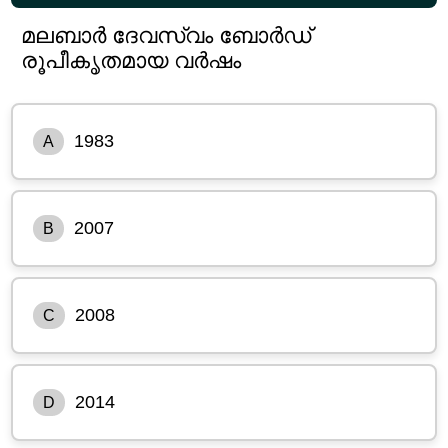
മലബാർ ദേവസ്വം ബോർഡ്
രൂപീകൃതമായ വർഷം
1983
A
2007
B
2008
C
2014
D