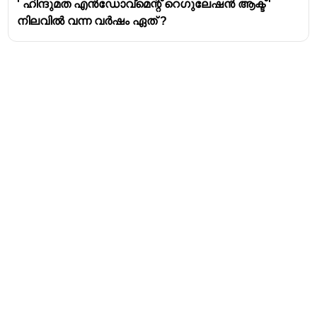
' ഹിന്ദുമത എൻഡോവ്മെന്റ് റെഗുലേഷൻ ആക്ട് '
മലബാർ ദേവസ്വം ബോർഡിന്റെ പ്രധാനമായും
നിലവിൽ വന്ന വർഷം ഏത് ?
കാസർഗോഡ്, കണ്ണൂർ, വയനാട്, കോഴിക്കോട്,
മലപ്പുറം, പാലക്കാട് (ചിറ്റൂർ താലൂക്ക് ഒഴികെ),
തൃശ്ശൂർ ജില്ലയിലെ ചാവക്കാട് താലൂക്ക്
എന്നിവിടങ്ങളിലെ ക്ഷേത്രങ്ങളാണ് ഉൾപ്പെടുന്നത്.
നിലവിൽ, മലബാർ ദേവസ്വം ബോർഡിന്റെ
ചെയർമാൻ എം.ആർ. മുരളിയാണ്.
Address
Valamkottil Towers,
Judgemukku,
Download Challenger App