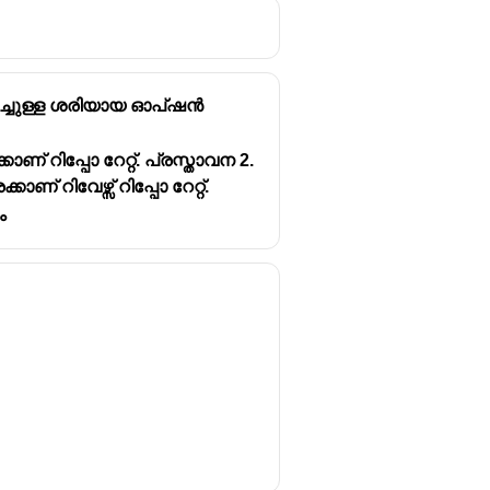
റിച്ചുള്ള ശരിയായ ഓപ്ഷൻ
് റിപ്പോ റേറ്റ്. പ്രസ്താവന 2.
 റിവേഴ്സ് റിപ്പോ റേറ്റ്.
ം
1995