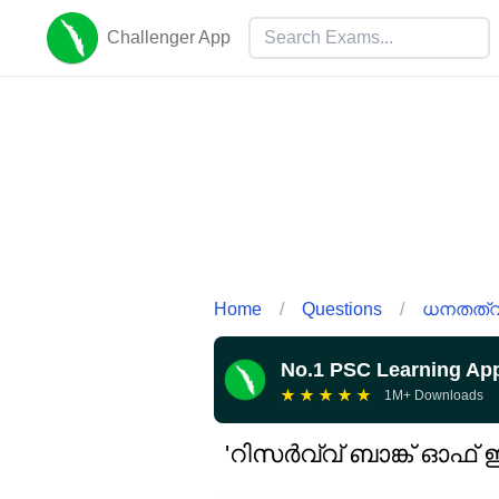
Challenger App
Home
/
Questions
/
ധനതത്വ 
No.1 PSC Learning Ap
★
★
★
★
★
1M+ Downloads
'റിസർവ്വ് ബാങ്ക് ഓഫ്