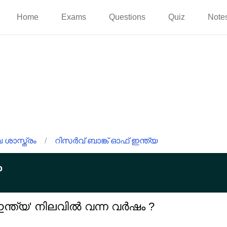
Home
Exams
Questions
Quiz
Note
ശാസ്ത്രം
/
റിസർവ് ബാങ്ക് ഓഫ് ഇന്ത്യ
p
 ഇന്ത്യ' നിലവിൽ വന്ന വർഷം ?