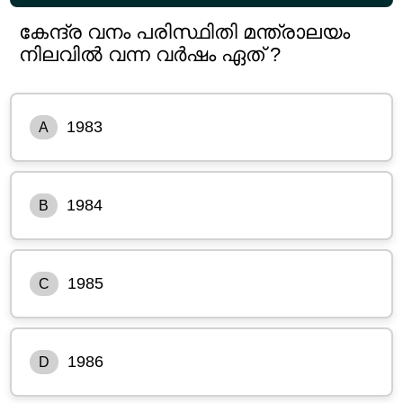
കേന്ദ്ര വനം പരിസ്ഥിതി മന്ത്രാലയം
നിലവിൽ വന്ന വർഷം ഏത് ?
1983
A
1984
B
1985
C
1986
D