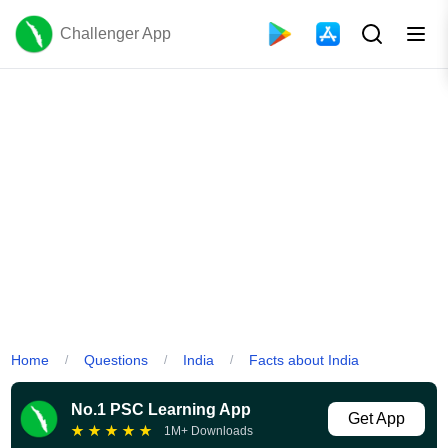
Challenger App
Home
Questions
India
Facts about India
/
/
/
No.1 PSC Learning App
Get App
★
★
★
★
★
1M+ Downloads