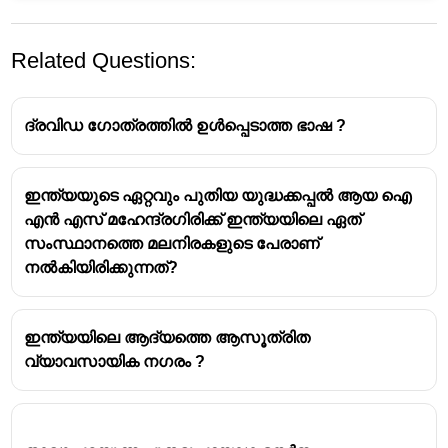
Related Questions:
ദ്രവിഡ ഗോത്രത്തിൽ ഉൾപ്പെടാത്ത ഭാഷ ?
ഇന്ത്യയുടെ ഏറ്റവും പുതിയ യുദ്ധക്കപ്പൽ ആയ ഐ
എൻ എസ് മഹേന്ദ്രഗിരിക്ക് ഇന്ത്യയിലെ ഏത്
.ഇന്ത്യയിലെ കേന്ദ്ര പരിസ്ഥിതി വനം
സംസ്ഥാനത്തെ മലനിരകളുടെ പേരാണ്
മന്ത്രാലയം 1985 ൽ സ്ഥാപിതമായി.
നൽകിയിരിക്കുന്നത്?
ഇന്ത്യയിലെ ഘടനാപരമായ പരിസ്ഥിതി
ഭരണത്തിനും സംരക്ഷണ ശ്രമങ്ങൾക്കും
വേണ്ടിയുള്ള ഒരു സുപ്രധാന
ഇന്ത്യയിലെ ആദ്യത്തെ ആസൂത്രിത
ചുവടുവയ്പ്പാണ് ഈ മന്ത്രാലയത്തിന്റെ
വ്യാവസായിക നഗരം ?
സൃഷ്ടി. .
രാജ്യത്തെ തടാകങ്ങൾ, നദികൾ,
ജൈവവൈവിധ്യം, വനങ്ങൾ, വന്യജീവികൾ
എന്നിവയുൾപ്പെടെയുള്ള