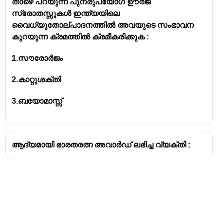
താഴെ പറയുന്ന പുനരുപയോഗ ഊർജ
പ്രകൃതിവിഭവങ്ങളുടെ സംരക്ഷണം,
സ്രോതസ്സുകൾ ഇന്ത്യയിലെ
മൃഗങ്ങളുടെ ക്ഷേ‌മം ഉറപ്പാക്കൽ, മലിനീകരണം
വൈധ്യുതോല്പാദനത്തിൽ അവയുടെ സംഭാവന
തടയൽ, കുറയ്ക്കൽ എന്നിവയുമായി
കുറയുന്ന ക്രമത്തിൽ ക്രമീകരിക്കുക :
ബന്ധപ്പെട്ട നയങ്ങളുടെയും
പരിപാടികളുടെയും നടത്തിപ്പിന് മേൽനോട്ടം
1.സൗരോർജം
വഹിക്കുന്നതിനാണ് ഇത് രൂപീകരിച്ചത്.
2.കാറ്റുശക്തി
അന്താരാഷ്ട്ര പരിസ്ഥിതി
പ്രോട്ടോക്കോളുകളും കരാറുകളും ഇന്ത്യ
3.ബയോമാസ്സ്
പാലിക്കുന്നതിൽ ഈ മന്ത്രാലയം നിർണായക
പങ്ക് വഹിക്കുന്നു
ആദ്യമായി ഭാരതരത്ന അവാർഡ് ലഭിച്ച വ്യക്തി :