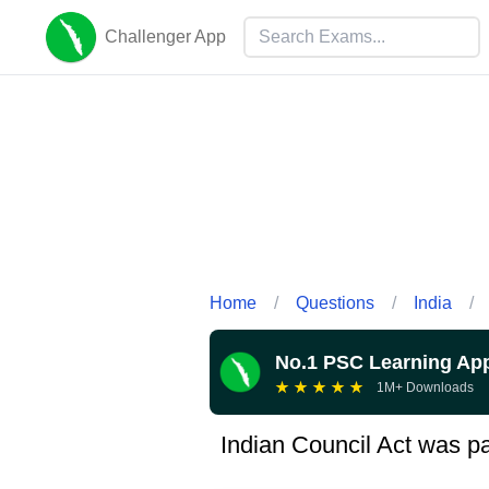
Challenger App
Home
/
Questions
/
India
/
No.1 PSC Learning Ap
★
★
★
★
★
1M+ Downloads
Indian Council Act was pa