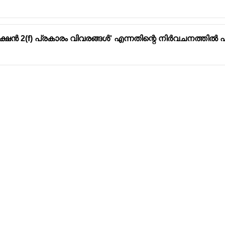
ൻ 2(f) പ്രകാരം വിവരങ്ങൾ' എന്നതിന്റെ നിർവചനത്തിൽ 
Address
Company
Valamkottil Towers,
Privacy Polic
Judgemukku,
Contact Us
App
Thrikkakara PO
Terms & cond