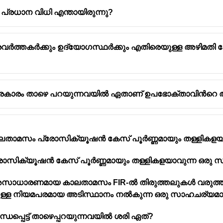
രധാന വിധി എന്തായിരുന്നു?
ർത്തകർക്കും ഉദ്യോഗസ്ഥർക്കും എതിരെയുള്ള അഴിമത
്രകാരം താഴെ പറയുന്നവയിൽ ഏതാണ് ഉപഭോക്താവിൻറെ 
ാലതാമസം പ്രോസിക്യൂഷൻ കേസ് പൂർണ്ണമായും തള്ളികളയ
ോസിക്യൂഷൻ കേസ് പൂർണ്ണമായും തള്ളികളയാവുന്ന ഒരു 
്ള അസാധാരണമായ കാലതാമസം FIR-ൽ തിരുത്തലുകൾ വരുത
തിനുള്ള നിയമപരമായ അടിസ്ഥാനം നൽകുന്ന ഒരു സാഹചര്യമാ
്ധപ്പെട്ട് താഴെപ്പറയുന്നവയിൽ ശരി ഏത്?