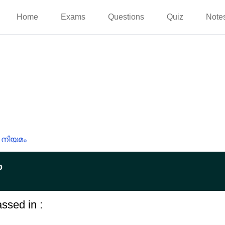
Home
Exams
Questions
Quiz
Note
നിയമം
p
ssed in :