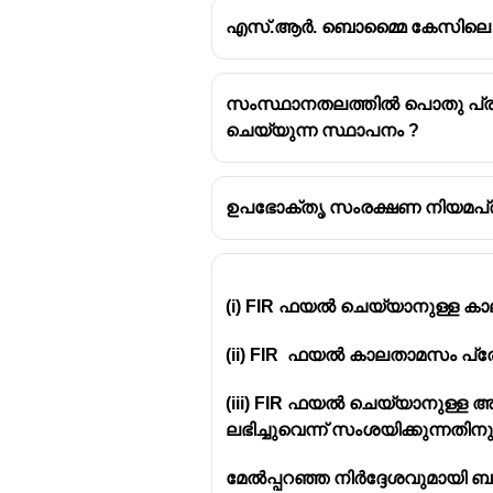
എസ്.ആർ. ബൊമ്മൈ കേസിലെ പ്
സംസ്ഥാനതലത്തിൽ പൊതു പ്രവ
ചെയ്യുന്ന സ്ഥാപനം ?
ഉപഭോക്‌തൃ സംരക്ഷണ നിയമപ
(i) FIR ഫയൽ ചെയ്യാനുള്ള ക
(ii) FIR ഫയൽ കാലതാമസം പ്ര
(iii) FIR ഫയൽ ചെയ്യാനുള
ലഭിച്ചുവെന്ന് സംശയിക്കുന്ന
മേൽപ്പറഞ്ഞ നിർദ്ദേശവുമായി ബന