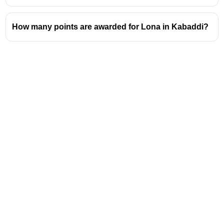
How many points are awarded for Lona in Kabaddi?
Address
Valamkottil Towers,
Judgemukku,