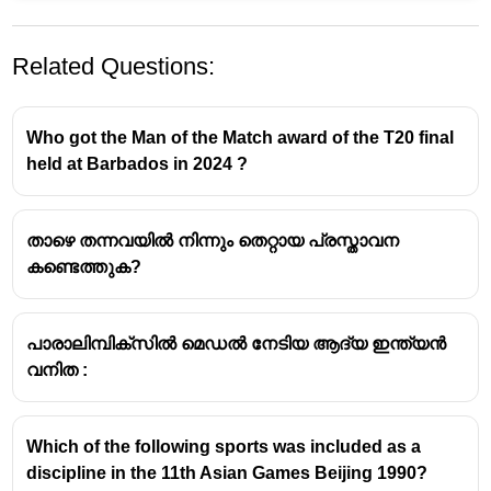
Related Questions:
Who got the Man of the Match award of the T20 final
held at Barbados in 2024 ?
താഴെ തന്നവയിൽ നിന്നും തെറ്റായ പ്രസ്താവന
2003 ജൂലൈ 13ന് ഹരിയാനയിലെ ജാജാർ
കണ്ടെത്തുക?
ജില്ലയിലെ ബിഹോറിലായിരുന്നു അമന്റെ
ജനനം.
2008ൽ സുശീൽ കുമാർ ബീജിങ് ഒളിമ്പിക്സിൽ
പാരാലിമ്പിക്‌സിൽ മെഡൽ നേടിയ ആദ്യ ഇന്ത്യൻ
വെങ്കല മെഡൽ നേടിയതോടെയാണ് 10
വനിത :
വയസുകാരനായ അമൻ സെഹ്റാവത്ത്
ഗുസ്തിയെ ഗൗരവമായി കാണാൻ തുടങ്ങിയത്.
2019ലെ ഏഷ്യൻ കേഡറ്റ് ചാമ്പ്യൻഷിപ്പിൽ
Which of the following sports was included as a
സ്വർണം നേടിയാണ് അമൻ വരവറിയിക്കുന്നത്.
discipline in the 11th Asian Games Beijing 1990?
പിന്നീട് ദേശീയ ചാമ്പ്യനുമായി.