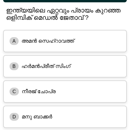
ഇന്ത്യയിലെ ഏറ്റവും പ്രായം കുറഞ്ഞ
ഒളിമ്പിക് മെഡൽ ജേതാവ് ?
അമൻ സെഹ്റാവത്ത്
A
ഹർമൻപ്രീത് സിംഗ്
B
നീരജ് ചോപ്ര
C
മനു ബാക്കർ
D