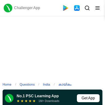
Challenger App
Home
Questions
India
കായികം
/
/
/
No.1 PSC Learning App
Get App
★
★
★
★
★
1M+ Downloads