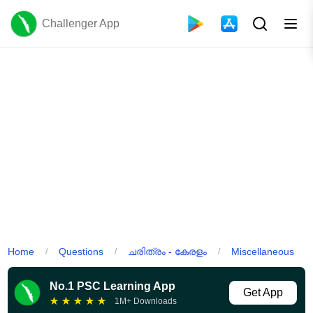
Challenger App
Home
Questions
ചരിത്രം - കേരളം
Miscellaneous
/
/
/
No.1 PSC Learning App
Get App
★
★
★
★
★
1M+ Downloads