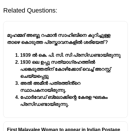
Related Questions:
മുഹമ്മദ് അബ്ദു റഹ്മാൻ സാഹിബിനെ കുറിച്ചുള്ള
താഴെ കൊടുത്ത പ്രസ്താവനകളിൽ ശരിയേത് ?
1939 ൽ കെ. പി. സി. സി പ്രസിഡണ്ടായിരുന്നു
1930 ലെ ഉപ്പു സത്യാഗ്രഹത്തിൽ
പങ്കെടുത്തതിന് കോഴിക്കോട് വെച്ച് അറസ്റ്റ്
ചെയ്യപ്പെട്ടു
അൽ അമീൻ പത്രത്തിൻ്റെ
സ്ഥാപകനായിരുന്നു.
ഫോർവേഡ് ബ്ലോക്കിന്റെ കേരള ഘടകം
പ്രസിഡണ്ടായിരുന്നു.
First Malayalee Woman to appear in Indian Postage