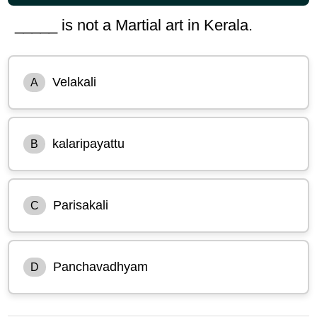
_____ is not a Martial art in Kerala.
Velakali
A
kalaripayattu
B
Parisakali
C
Panchavadhyam
D