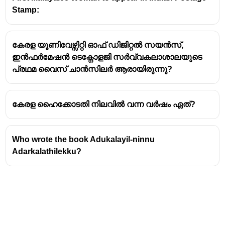
Stamp:
കേരള യൂണിവേഴ്സിറ്റി ഓഫ് ഡിജിറ്റൽ സയൻസ്,
ഇൻഫർമേഷൻ ടെക്നോളജി സർവ്വകലാശാലയുടെ
പ്രഥമ വൈസ് ചാൻസിലർ ആരായിരുന്നു?
കേരള ഹൈക്കോടതി നിലവിൽ വന്ന വർഷം ഏത്?
Who wrote the book Adukalayil-ninnu
Adarkalathilekku?