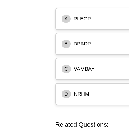
RLEGP
A
DPADP
B
VAMBAY
C
NRHM
D
Related Questions: