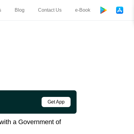
s
Blog
Contact Us
e-Book
Get App
s with a Government of