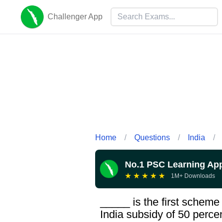
Challenger App
Home
/
Questions
/
India
/
No.1 PSC Learning Ap
★
★
★
★
★
1M+ Downloads
_____ is the first scheme
India subsidy of 50 perce