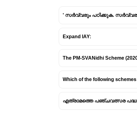
' സർവ്വരും പഠിക്കുക. സർവ്വര
Expand IAY:
The PM-SVANidhi Scheme (2020) 
Which of the following schemes h
എത്രാമത്തെ പഞ്ചവത്സര പദ്ധത