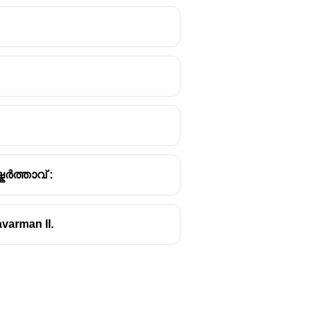
ർത്താവ് :
avarman II.