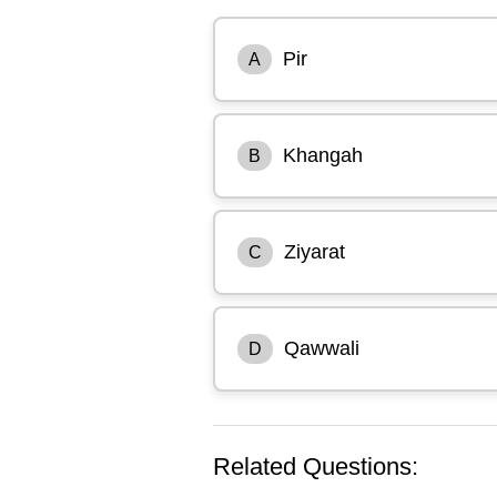
Pir
A
Khangah
B
Ziyarat
C
Qawwali
D
Related Questions: