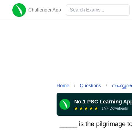
Challenger App
Home
/
Questions
/
സംസ്ക്കാര
No.1 PSC Learning Ap
★
★
★
★
★
1M+ Downloads
_____ is the pilgrimage to