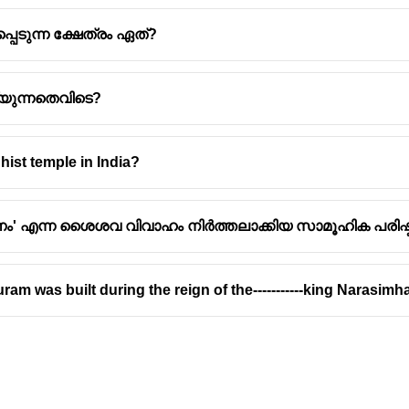
പെടുന്ന ക്ഷേത്രം ഏത്?
്യുന്നതെവിടെ?
hist temple in India?
ണം' എന്ന ശൈശവ വിവാഹം നിർത്തലാക്കിയ സാമൂഹിക പരിഷ്ക
m was built during the reign of the-----------king Narasimh