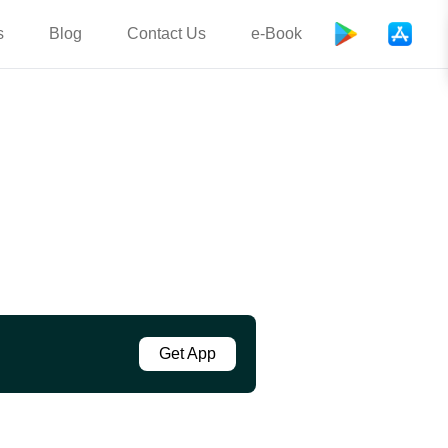
s
Blog
Contact Us
e-Book
Get App