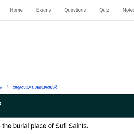
Home
Exams
Questions
Quiz
Note
ം
/
ആരാധനാലയങ്ങൾ
p
 the burial place of Sufi Saints.