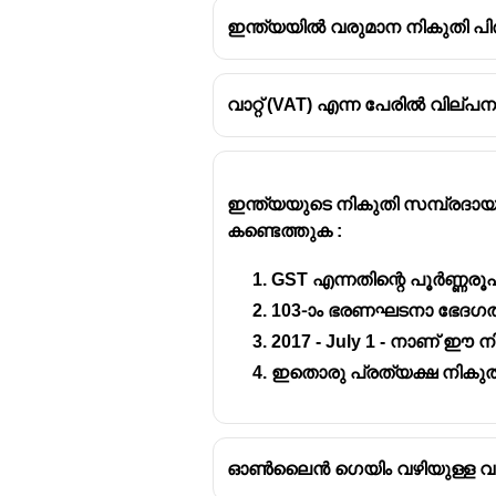
ഇന്ത്യയിൽ വരുമാന നികുതി പി
വാറ്റ് (VAT) എന്ന പേരിൽ വില്
The fiscal deficit target for Ker
ഇന്ത്യയുടെ നികുതി സമ്പ്രദായ
കണ്ടെത്തുക :
GST എന്നതിന്റെ പൂർണ്ണരൂപ
103-ാം ഭരണഘടനാ ഭേദഗതി
2017 - July 1 - നാണ് ഈ 
ഇതൊരു പ്രത്യക്ഷ നികു
ഓൺലൈൻ ഗെയിം വഴിയുള്ള വരുമാ