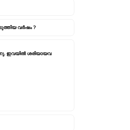
െടുത്തിയ വർഷം ?
get estimates.
ുന്നു. ഇവയിൽ ശരിയായവ