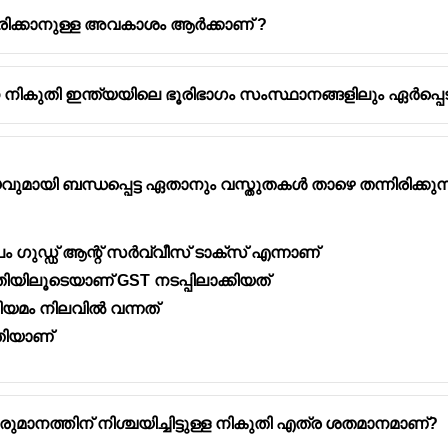
രിക്കാനുള്ള അവകാശം ആർക്കാണ് ?
പന നികുതി ഇന്ത്യയിലെ ഭൂരിഭാഗം സംസ്ഥാനങ്ങളിലും ഏർപ്പ
ala for
2025-26
is around
3.2% of GSDP
, based on the state bud
വുമായി ബന്ധപ്പെട്ട ഏതാനും വസ്തുതകൾ താഴെ തന്നിരിക്ക
ം ഗുഡ്ഡ് ആന്റ് സർവ്വീസ് ടാക്സ് എന്നാണ്
യിലൂടെയാണ് GST നടപ്പിലാക്കിയത്
നിയമം നിലവിൽ വന്നത്
തിയാണ്
നത്തിന് നിശ്ചയിച്ചിട്ടുള്ള നികുതി എത്ര ശതമാനമാണ്?