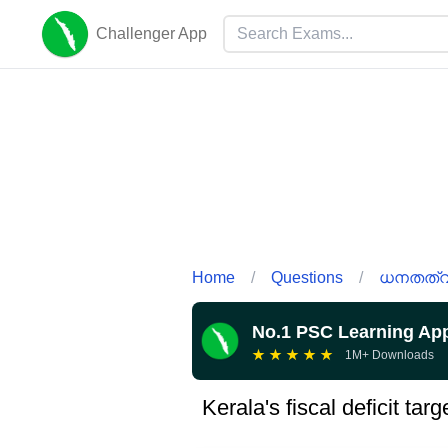
Challenger App
Home
/
Questions
/
ധനതത്വ 
No.1 PSC Learning Ap
★
★
★
★
★
1M+ Downloads
Kerala's fiscal deficit tar