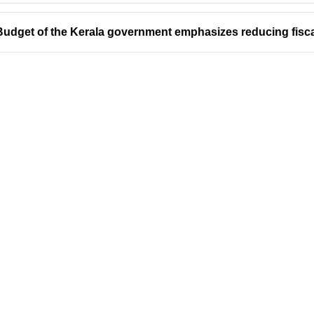
Budget of the Kerala government emphasizes reducing fisca
Address
Company
Valamkottil Towers,
Privacy Polic
Judgemukku,
Contact Us
App
Thrikkakara PO
Terms & cond
682021,
Refund Polic
Kakkanad
About Us