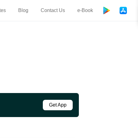
tes
Blog
Contact Us
e-Book
Get App