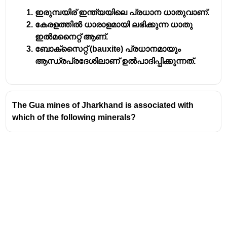
environmental concerns led to a shutdown of mining
activities.
ഇരുമ്പയിര് ഇന്ത്യയിലെ പ്രധാന ധാതുവാണ്.
കേരളത്തിൽ ധാരാളമായി ലഭിക്കുന്ന ധാതു
Other minerals like copper, manganese, and bauxite
ഇൽമനൈറ്റ് ആണ്.
are found in different parts of India but not specifically
ബോക്സൈറ്റ് (bauxite) പ്രധാനമായും
associated with Kudremukh.
ആന്ധ്രപ്രദേശിലാണ് ഉൽപാദിപ്പിക്കുന്നത്.
The Gua mines of Jharkhand is associated with
which of the following minerals?