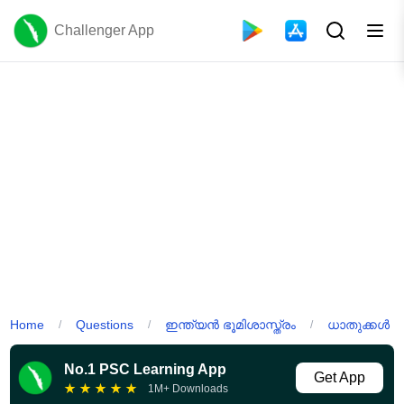
Challenger App
Home
Questions
ഇന്ത്യൻ ഭൂമിശാസ്ത്രം
ധാതുക്കൾ
/
/
/
No.1 PSC Learning App
Get App
★
★
★
★
★
1M+ Downloads