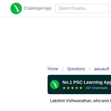
Challenger App
Home
/
Questions
/
കലകൾ
No.1 PSC Learning Ap
★
★
★
★
★
1M+ Downloads
Lakshmi Vishwanathan, who won th