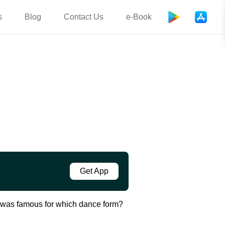
s
Blog
Contact Us
e-Book
Get App
 was famous for which dance form?