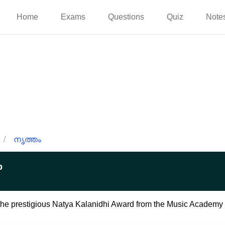
Home
Exams
Questions
Quiz
Note
/
നൃത്തം
p
e prestigious Natya Kalanidhi Award from the Music Academy