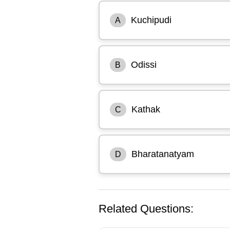
Kuchipudi
A
Odissi
B
Kathak
C
Bharatanatyam
D
Related Questions: