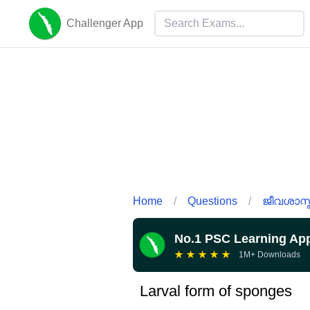
Challenger App
Home
/
Questions
/
ജീവശാസ്ത
No.1 PSC Learning Ap
★
★
★
★
★
1M+ Downloads
Larval form of sponges