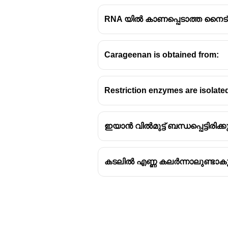
RNA യിൽ കാണപ്പെടാത്ത നൈട
Carageenan is obtained from:
Restriction enzymes are isolate
ഇയാൻ വിൽമുട്ട് ബന്ധപ്പെട്ടിരിക്കു
കടലിൽ എണ്ണ കലർന്നാലുണ്ടാകു