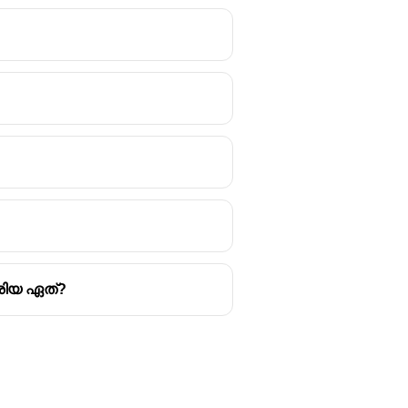
രിയ ഏത്?