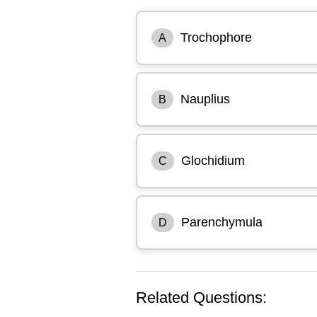
Trochophore
A
Nauplius
B
Glochidium
C
Parenchymula
D
Related Questions: