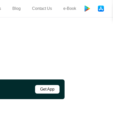
s
Blog
Contact Us
e-Book
Get App