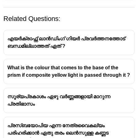
Related Questions:
എയർക്രാഫ്റ്റ് ലാൻഡിംഗ് ഗിയർ പ്രവർത്തനത്തോട്
ബന്ധമില്ലാത്തത് ഏത് ?
What is the colour that comes to the base of the
prism if composite yellow light is passed through it ?
സൂര്യപ്രകാശം ഏഴു വർണ്ണങ്ങളായി മാറുന്ന
പ്രതിഭാസം
പ്രസ്ബയോപിയ എന്ന നേത്രവൈകല്യം
പരിഹരിക്കാൻ ഏതു തരം ലെൻസുള്ള കണ്ണട