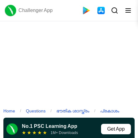
Challenger App
Home
Questions
ഭൗതിക ശാസ്ത്രം
പ്രകാശം
/
/
/
No.1 PSC Learning App
Get App
★
★
★
★
★
1M+ Downloads