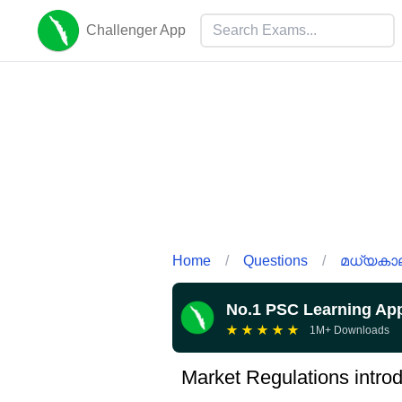
Challenger App
Home
/
Questions
/
മധ്യകാല
No.1 PSC Learning Ap
★
★
★
★
★
1M+ Downloads
Market Regulations intro