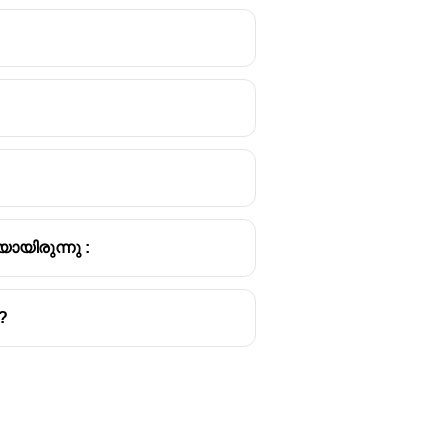
യിരുന്നു :
?