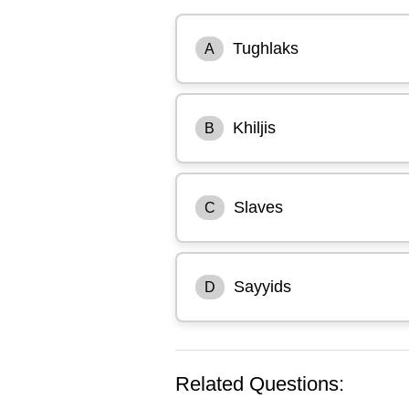
Tughlaks
A
Khiljis
B
Slaves
C
Sayyids
D
Related Questions: