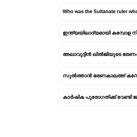
Who was the Sultanate ruler who 
ഇന്ത്യയിലാദ്യമായി കമ്പോള ന
അലാവുദ്ദീൻ ഖിൽജിയുടെ ഭരണപര
സുൽത്താൻ ഭരണകാലത്ത് കമ്പോള
കാർഷിക പുരോഗതിക്ക് വേണ്ടി 