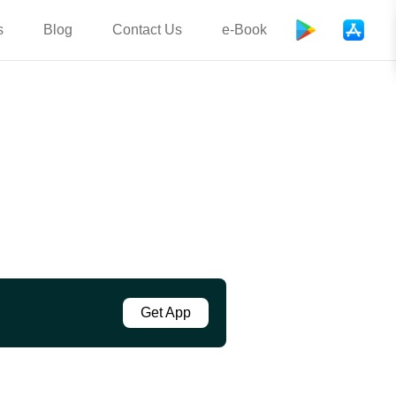
s
Blog
Contact Us
e-Book
Get App