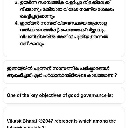
ഉയർന്ന സാമ്പത്തിക വളർച്ചാ നിരക്കിലേക്ക്
C. വിദേശവിനിമയ
3. ഇന്ത്യയിലെ രൂപയുടെ
നീങ്ങാനും മതിയായ വിദേശ നാണ്യ ശേഖരം
പരിഷ്കാരം
വിനിമയനിരക്ക് വിദേശ
കെട്ടിപ്പടുക്കാനും
നാണ്യത്തിൻ്റെ
ഇന്ത്യൻ സമ്പത് വ്യവസ്ഥയെ ആഗോള
ചോദനത്തെയും
വൽക്കരണത്തിന്റെ രംഗത്തേക്ക് വീഴ്ത്താനും
പ്രദാനത്തേയും ആശ്രയിച്ച്
വിപണി ദിശയിൽ അതിന് പുതിയ ഊന്നൽ
തീരുമാനിക്കാൻ തുടങ്ങി
നൽകാനും
D.
4. ഇന്ത്യൻ വ്യവസായിക
വ്യാപാരനിക്ഷേപ
ഉൽപ്പാദനത്തിൽ
നയപരിഷ്കാരം
അന്താരാഷ്ട്ര മത്സരക്ഷമത
ഇന്ത്യയിൽ പുത്തൻ സാമ്പത്തിക പരിഷ്കാരങ്ങൾ
വർധിപ്പിക്കുക
ആരംഭിച്ചത് ഏത് പ്രധാനമന്ത്രിയുടെ കാലത്താണ് ?
One of the key objectives of good governance is:
Vikasit Bharat @2047 represents which among the
following points?