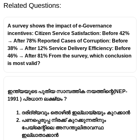
Related Questions:
A survey shows the impact of e-Governance
incentives: Citizen Service Satisfaction: Before 42%
→ After 78% Reported Cases of Corruption: Before
38% → After 12% Service Delivery Efficiency: Before
ഉദാരവത്കരണവുമായി ബന്ധപ്പെട്ട് ചേരുംപടി
46% → After 81% From the survey, which conclusion
ചേർക്കുക
is most valid?
A.
1. ഒട്ടേറെ വ്യവസായങ്ങളിൽ
വ്യവസായമേഖല
ഉൽപ്പന്നങ്ങളുടെ വില
പരിഷ്കാരം
നിർണയിക്കാൻ വിപണിയെ
ഇന്ത്യയുടെ പുതിയ സാമ്പത്തിക നയത്തിന്റെ(NEP-
കൂടി അനുവദിച്ചു
1991 ) പ്രധാന ലക്ഷ്യം ?
B. ധനകാര്യ
2. നിരവധി സ്വകാര്യ
ദരിദ്ര്യവും തൊഴിൽ ഇല്ലായ്മയും കുറക്കാൻ
പരിഷ്കാരം
ബാങ്കുകൾ നിലവിൽ വന്നു
പണപ്പെരുപ്പ നിരക്ക് കുറക്കുന്നതിനും
(ഇന്ത്യൻ ബാങ്കുകൾ,
പേയ്‌മെന്റിലെ അസന്തുലിതാവസ്ഥ
വിദേശ ബാങ്കുകൾ)
ഇല്ലാതാക്കാൻ