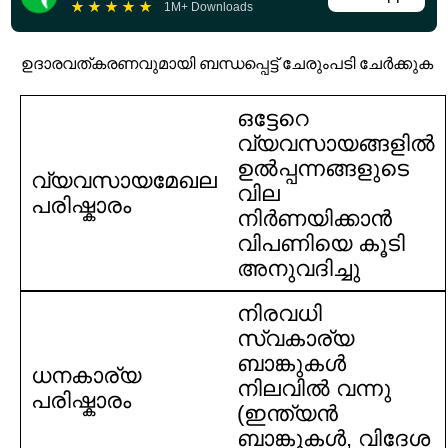
★
★
★
★
★
1M+ Downloads
ഉദാരവത്കരണവുമായി ബന്ധപ്പെട്ട് ചേരുംപടി ചേർക്കുക
ഒട്ടേറെ
വ്യവസായങ്ങളിൽ
ഉൽപ്പന്നങ്ങളുടെ
വ്യവസായമേഖല
വില
പരിഷ്കാരം
നിർണയിക്കാൻ
വിപണിയെ കൂടി
അനുവദിച്ചു
നിരവധി
സ്വകാര്യ
ബാങ്കുകൾ
ധനകാര്യ
നിലവിൽ വന്നു
പരിഷ്കാരം
(ഇന്ത്യൻ
ബാങ്കുകൾ, വിദേശ