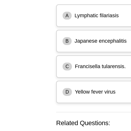
Lymphatic filariasis
A
Japanese encephalitis
B
Francisella tularensis.
C
Yellow fever virus
D
Related Questions: