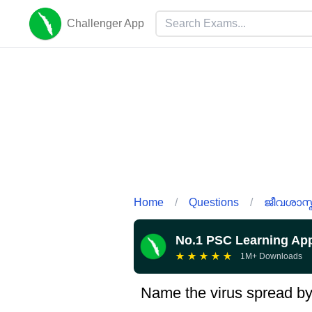
Challenger App
Home
/
Questions
/
ജീവശാസ്ത
No.1 PSC Learning Ap
★
★
★
★
★
1M+ Downloads
Name the virus spread by