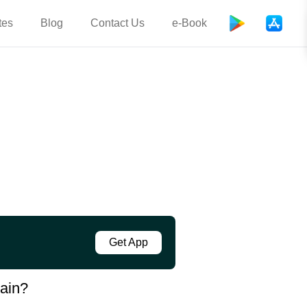
tes
Blog
Contact Us
e-Book
Get App
rain?