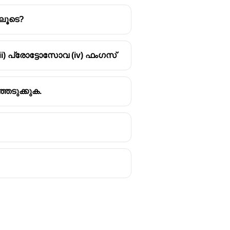
ിലൂടെ?
ii) പ്രോട്ടോസോവ (iv) ഫംഗസ്
െടുക്കുക.
virus and yellow fever virus.
ticularly species of
Culex
Japan, Korea, and Southeast Asian
ease.
s can lead to encephalitis
ss, stupor, disorientation, coma,
equelae.
ude mosquito control programs