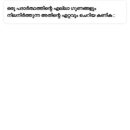
ഒരു പദാർത്ഥത്തിന്റെ എല്ലാ ഗുണങ്ങളും
നിലനിർത്തുന്ന അതിന്റെ ഏറ്റവും ചെറിയ കണിക :
Address
Valamkottil Towers,
Judgemukku,