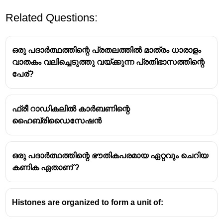
Related Questions:
ഒരു പദാർത്ഥത്തിന്റെ പ്രതലത്തിൽ മാത്രം ധാരാളം
വാതകം വലിച്ചെടുത്തു വയ്ക്കുന്ന പ്രതിഭാസത്തിന്റെ
പേര്?
Even in non-polar molecules, the electrons are
ഫ്രീ റാഡികലിൽ കാർബണിന്റെ
constantly in motion. At any given instant, the
ഹൈബ്രിഡൈസേഷൻ
distribution of electrons may be uneven, leading to
a temporary, fleeting separation of charge.
This temporary, uneven electron distribution creates
ഒരു പദാർത്ഥത്തിന്റെ ഭൗതികപരമായ ഏറ്റവും ചെറിയ
a short-lived, or
instantaneous dipole
. This
കണിക ഏതാണ് ?
phenomenon is also known as a
momentary dipole
or a
temporary dipole
.
The strength and duration of this instantaneous
Histones are organized to form a unit of:
dipole are very small.