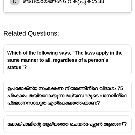
അധ്യായങ്ങൾ 6 വകുപ്പുകൾ 38
D
Related Questions:
Which of the following says, "The laws apply in the
same manner to all, regardless of a person's
status"?
ഉപഭോക്ത്യ സംരക്ഷണ നിയമത്തിൻ്റെ വിഭാഗം 75
പ്രകാരം തയ്യാറാക്കുന്ന മധ്യസ്ഥരുടെ പാനലിൻ്റെ
പ്രമാണസാധുത എത്രകാലത്തേക്കാണ്?
ലോക്പാലിന്റെ ആദ്യത്തെ ചെയർപേഴ്സൺ ആരാണ് ?