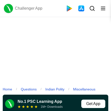
Challenger App
Home
Questions
Indian Polity
Miscellaneous
/
/
/
No.1 PSC Learning App
Get App
★
★
★
★
★
1M+ Downloads