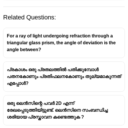
Related Questions:
For a ray of light undergoing refraction through a
triangular glass prism, the angle of deviation is the
angle between?
പ്രകാശം ഒരു പ്രതലത്തിൽ പതിക്കുമ്പോൾ
പതനകോണും പ്രതിഫലനകോണും തുല്യമാകുന്നത്
എപ്പോൾ?
ഒരു ലെൻസിന്റെ പവർ 2D എന്ന്
രേഖപ്പെടുത്തിയിട്ടുണ്ട്. ലെൻസിനെ സംബന്ധിച്ച
ശരിയായ പ്രസ്താവന കണ്ടെത്തുക ?