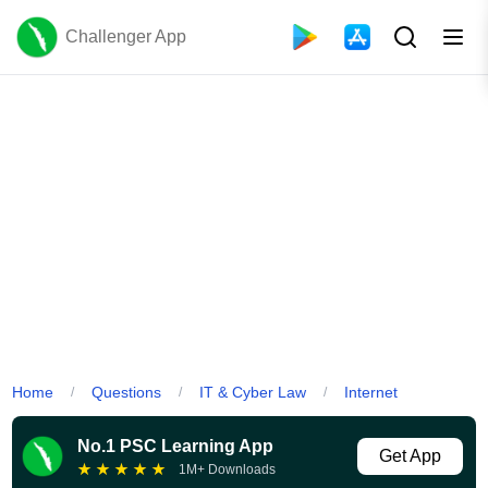
Challenger App
Home
Questions
IT & Cyber Law
Internet
/
/
/
No.1 PSC Learning App
Get App
★
★
★
★
★
1M+ Downloads