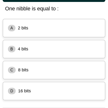
One nibble is equal to :
2 bits
A
4 bits
B
8 bits
C
16 bits
D