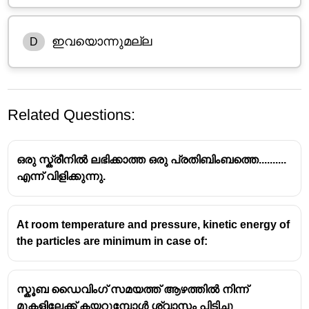
ഇവയൊന്നുമല്ല
D
Related Questions:
ഒരു സ്ക്രീനിൽ ലഭിക്കാത്ത ഒരു പ്രതിബിംബത്തെ..........
എന്ന് വിളിക്കുന്നു.
At room temperature and pressure, kinetic energy of
ഒരു നിശ്ചലാവസ്ഥയിലുള്ള ദ്രാവകത്തിന്റെ
the particles are minimum in case of:
ഏതെങ്കിലും ഒരു ഭാഗത്ത് പ്രയോഗിക്കുന്ന മർദ്ദം,
ഒട്ടും കുറയാതെ ആ ദ്രാവകത്തിന്റെ എല്ലാ
ഭാഗങ്ങളിലേക്കും ദ്രാവകം ഉൾക്കൊള്ളുന്ന
സ്കൂബ ഡൈവിംഗ് സമയത്ത് ആഴത്തിൽ നിന്ന്
പാത്രത്തിന്റെ ഭിത്തികളിലേക്കും ലംബമായി
മുകളിലേക്ക് കയറുമ്പോൾ ശ്വാസം പിടിച്ചു