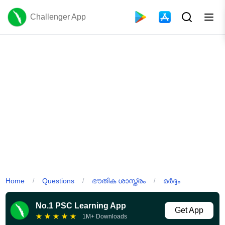
Challenger App
Home
Questions
ഭൗതിക ശാസ്ത്രം
മർദ്ദം
/
/
/
No.1 PSC Learning App
Get App
★
★
★
★
★
1M+ Downloads