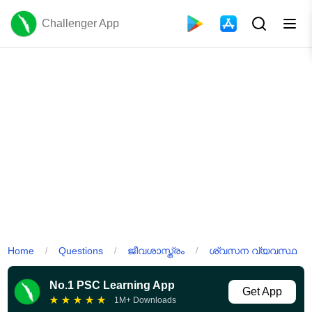
Challenger App
Home
Questions
ജീവശാസ്ത്രം
ശ്വസന വ്യവസ്ഥ
/
/
/
No.1 PSC Learning App
Get App
★
★
★
★
★
1M+ Downloads