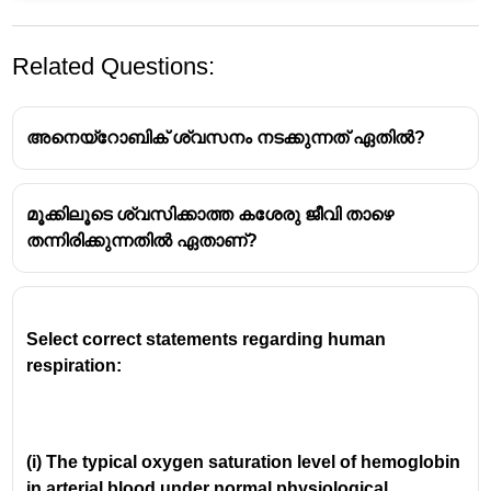
Related Questions:
അനെയ്റോബിക് ശ്വസനം നടക്കുന്നത് ഏതിൽ?
മൂക്കിലൂടെ ശ്വസിക്കാത്ത കശേരു ജീവി താഴെ
തന്നിരിക്കുന്നതിൽ ഏതാണ്?
Vasopressin-helps the body regulate water balance
by acting on the kidneys. It increases the
reabsorption of water from urine, reducing the
amount of water lost by the body and thereby
Select correct statements regarding human 
helping to maintain blood pressure.
respiration: 
Oxytocin-Oxytocin plays a vital role in childbirth and
lactation.
(i) The typical oxygen saturation level of hemoglobin 
in arterial blood under normal physiological 