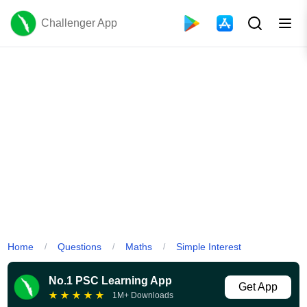
Challenger App
Home
Questions
Maths
Simple Interest
/
/
/
No.1 PSC Learning App
Get App
★
★
★
★
★
1M+ Downloads