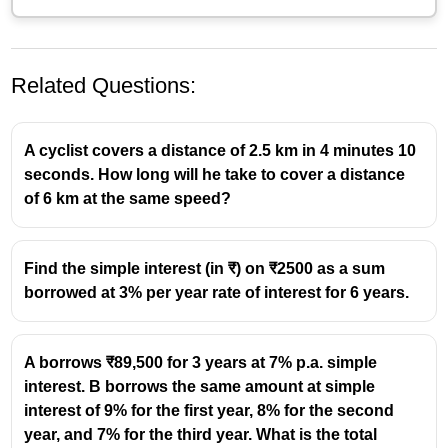
Related Questions:
A cyclist covers a distance of 2.5 km in 4 minutes 10
seconds. How long will he take to cover a distance
of 6 km at the same speed?
Use the simple interest formula:
×
×
P
R
T
\text{SI}
SI
=
100
Find the simple interest (in ₹) on ₹2500 as a sum
=
Here,
borrowed at 3% per year rate of interest for 6 years.
\frac{P
(P = 3000), (R = 6%), (T = 4) years
\times R
3000
×
6
×
4
\text{SI}
SI
=
100
\times
=
72000
=
=
A borrows ₹89,500 for 3 years at 7% p.a. simple
100
T}{100}
\frac{3000
\frac{72000}
= 720
interest. B borrows the same amount at simple
\times 6
{100}
interest of 9% for the first year, 8% for the second
Simple Interest = ₹720
\times 4}
year, and 7% for the third year. What is the total