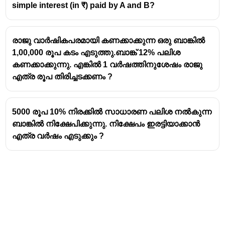
{100}
simple interest (in ₹) paid by A and B?
രാജു വാർഷികപരമായി കണക്കാക്കുന്ന ഒരു ബാങ്കിൽ
1,00,000 രൂപ കടം എടുത്തു.ബാങ്ക് 12% പലിശ
കണക്കാക്കുന്നു. എങ്കിൽ 1 വർഷത്തിനുശേഷം രാജു
എത്ര രൂപ തിരിച്ചടക്കണം ?
5000 രൂപ 10% നിരക്കിൽ സാധാരണ പലിശ നൽകുന്ന
ബാങ്കിൽ നിക്ഷേപിക്കുന്നു. നിക്ഷേപം ഇരട്ടിയാക്കാൻ
എത്ര വർഷം എടുക്കും ?