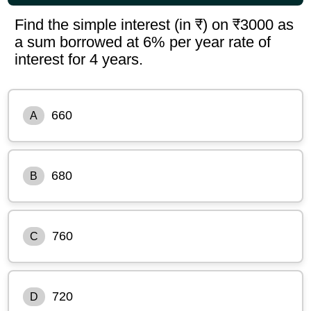
Find the simple interest (in ₹) on ₹3000 as
a sum borrowed at 6% per year rate of
interest for 4 years.
660
A
680
B
760
C
720
D