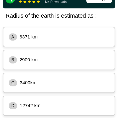
★
★
★
★
★
1M+ Downloads
Radius of the earth is estimated as :
6371 km
A
2900 km
B
3400km
C
12742 km
D