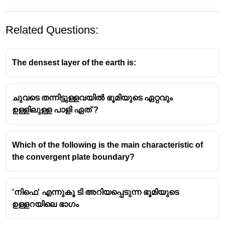
Related Questions:
The densest layer of the earth is:
ചുവടെ തന്നിട്ടുള്ളവയിൽ ഭൂമിയുടെ ഏറ്റവും
The Earth's radius is not a single value because the
ഉള്ളിലുള്ള പാളി ഏത് ?
planet is not a perfect sphere. Instead, it is an
oblate
spheroid
, meaning it bulges at the equator and is
slightly flattened at the poles. Due to this, there are
Which of the following is the main characteristic of
different measurements for the radius:
the convergent plate boundary?
Equatorial radius:
The distance from the center to
the equator, which is approximately 6,378 km.
'നിഫെ' എന്നുകൂ ടി അറിയപ്പെടുന്ന ഭൂമിയുടെ
Polar radius:
The distance from the center to the
ഉള്ളറയിലെ ഭാഗം
North or South Pole, which is approximately 6,357
km.