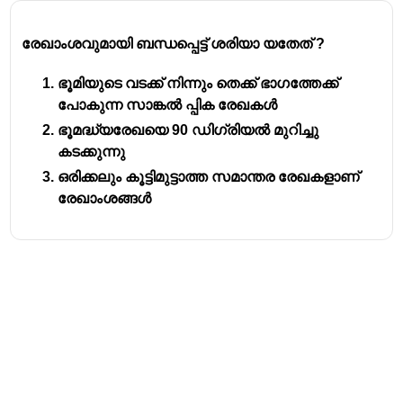
However, a globally
average radius
is most commonly
രേഖാംശവുമായി ബന്ധപ്പെട്ട് ശരിയാ യതേത് ?
used for general calculations and is estimated to be
6,371 km
. This value is a good approximation that
ഭൂമിയുടെ വടക്ക് നിന്നും തെക്ക് ഭാഗത്തേക്ക്
takes into account the Earth's non-uniform shape.
പോകുന്ന സാങ്കൽ പ്പിക രേഖകൾ
ഭൂമദ്ധ്യരേഖയെ 90 ഡിഗ്രിയൽ മുറിച്ചു
കടക്കുന്നു
ഒരിക്കലും കൂട്ടിമുട്ടാത്ത സമാന്തര രേഖകളാണ്
രേഖാംശങ്ങൾ