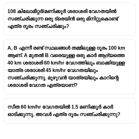
x
x
\frac{x}
+
=
9
5
4
{5}+\frac{x}
108 കിലോമീറ്റർ/മണിക്കൂർ ശരാശരി വേഗതയിൽ
LCM of 5 and 4 is 20:
{4}=9
സഞ്ചരിക്കുന്ന ഒരു ട്രെയിൻ ഒരു മിനിറ്റുകൊണ്ട്
4
+
5
x
x
\frac{4x+5x}
=
9
20
എത്ര ദൂരം സഞ്ചരിക്കും?
{20}=9
9
x
\frac{9x}
=
9
20
{20}=9
A, B എന്നീ രണ്ട് സ്ഥലങ്ങൾ തമ്മിലുള്ള ദൂരം 100 km
9x=180
ആണ്. A മുതൽ B വരെയുള്ള ഒരു കാർ ആദ്യത്തെ
x=20
40 km ശരാശരി 60 km/hr വേഗത്തിലും ബാക്കിയുള്ള
Distance between the village and the college = 20 km
യാത്ര ശരാശരി 45 km/hr വേഗതയിലും
സഞ്ചരിക്കുന്നു. മുഴുവൻ യാത്രയിലും കാറിന്റെ
ശരാശരി വേഗത എത്രയാണ്?
സീത 60 km/hr വേഗതയിൽ 1.5 മണിക്കൂർ കാർ
ഓടിക്കുന്നു. അവൾ എത്ര ദൂരം സഞ്ചരിക്കുന്നു?