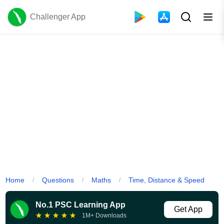
Challenger App
Home
Questions
Maths
Time, Distance & Speed
/
/
/
No.1 PSC Learning App
Get App
★
★
★
★
★
1M+ Downloads