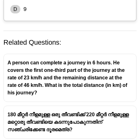
9
D
Related Questions:
A person can complete a journey in 6 hours. He
covers the first one-third part of the journey at the
rate of 23 km/h and the remaining distance at the
rate of 46 km/h. What is the total distance (in km) of
Let the distance between the village and the college
his journey?
be (x) km.
Time taken to go to college:
x
\frac{x}
180 മീറ്റർ നീളമുള്ള ഒരു തീവണ്ടിക്ക് 220 മീറ്റർ നീളമുള്ള
5
{5}
Time taken to return:
മറ്റൊരു തീവണ്ടിയെ കടന്നുപോകുന്നതിന്
x
\frac{x}
സഞ്ചരിക്കേണ്ട ദൂരമെത്ര?
4
{4}
Total time = 9 hours