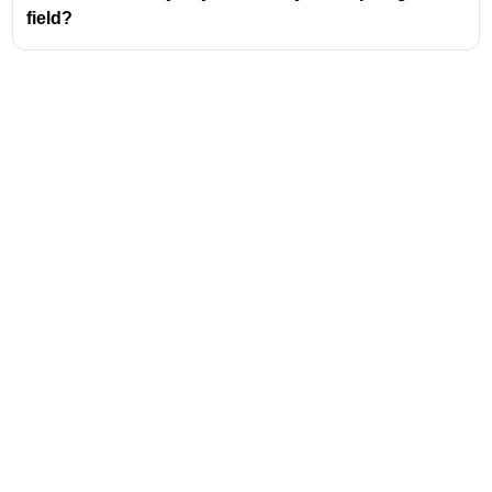
field?
Address
Valamkottil Towers,
Judgemukku,
Download Challenger App
Thrikkakara PO