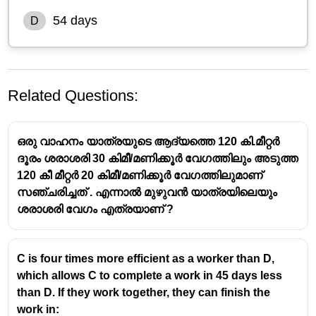
54 days
D
Related Questions:
ഒരു വാഹനം യാത്രയുടെ ആദ്യത്തെ 120 കി.മീറ്റർ
ദൂരം ശരാശരി 30 കിമീ/മണിക്കൂർ വേഗത്തിലും അടുത്ത
120 കീ മീറ്റർ 20 കിമീ/മണിക്കൂർ വേഗത്തിലുമാണ്
സഞ്ചരിച്ചത് . എന്നാൽ മുഴുവൻ യാത്രയിലെയും
Let the total work be
1 house
.
ശരാശരി വേഗം എത്രയാണ് ?
1
(
(
)
Ritu’s rate =
house/day
27
\frac{1}
1
(
(
)
(Ritu + Mona)’s rate =
house/day
18
{27} )
\frac{1}
So, Mona’s rate:
C is four times more efficient as a worker than D,
{18} )
1
1
\frac{1}
−
which allows C to complete a work in 45 days less
18
27
{18} -
LCM of 18 and 27 = 54
than D. If they work together, they can finish the
\frac{1}
3
−
2
1
=
=
=
work in:
54
54