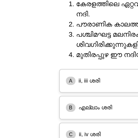
കേരളത്തിലെ ഏറ്റവ
നദി.
പൗരാണിക കാലത്ത് ബ
പശ്ചിമഘട്ട മലനിര
ശിവഗിരിക്കുന്നുകള
മുതിരപ്പുഴ ഈ ന
ii, iii ശരി
A
എല്ലാം ശരി
B
ii, iv ശരി
C