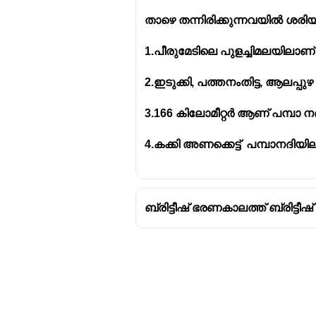
2. പൗരാണിക കാലത്ത് ബാരിസ് (B
താഴെ തന്നിരിക്കുന്നവയിൽ ശ
2.ഇടുക്കി, പത്തനംതിട്ട, ആലപ്പു
3.166 കിലോമീറ്റർ ആണ് പമ്പാ ന
4.കക്കി അണക്കെട്ട്  പമ്പാനദിയി
ബ്രിട്ടീഷ് ഭരണകാലത്ത് ബ്രിട്ടീഷ