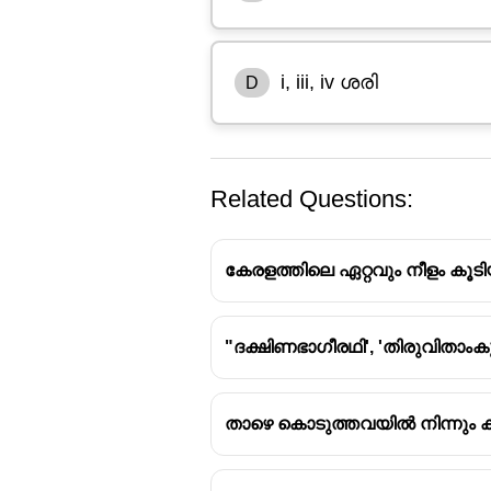
i, iii, iv ശരി
D
Related Questions:
കേരളത്തിലെ ഏറ്റവും നീളം കൂടി
"ദക്ഷിണഭാഗീരഥി', 'തിരുവിതാംക
പെരിയാർ നദിയെക്കുറിച്ചുള്ള
1. കേരളത്തിലെ ഏറ്റവും നീളം ക
3. പശ്ചിമഘട്ട മലനിരകളുടെ ഭാ
താഴെ കൊടുത്തവയിൽ നിന്നും കി
ഉത്ഭവിക്കുന്നത്.
4. മുതിരപ്പുഴ ഈ നദിയുടെ പ