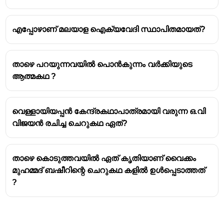
എപ്പോഴാണ് മലയാള ഐക്യവേദി സ്ഥാപിതമായത്?
താഴെ പറയുന്നവയിൽ പൊൻകുന്നം വർക്കിയുടെ
ആത്മകഥ ?
വെള്ളായിയപ്പൻ കേന്ദ്രകഥാപാത്രമായി വരുന്ന ഒ.വി
വിജയൻ രചിച്ച ചെറുകഥ ഏത്?
താഴെ കൊടുത്തവയിൽ ഏത് കൃതിയാണ് വൈക്കം
മുഹമ്മദ് ബഷീറിന്റെ ചെറുകഥ കളിൽ ഉൾപ്പെടാത്തത്
?