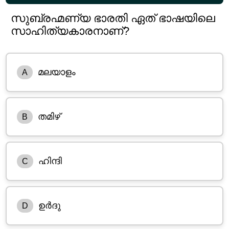
സുബ്രഹ്മണ്യ ഭാരതി ഏത് ഭാഷയിലെ
സാഹിത്യകാരനാണ്?
മലയാളം
A
തമിഴ്
B
ഹിന്ദി
C
ഉർദു
D