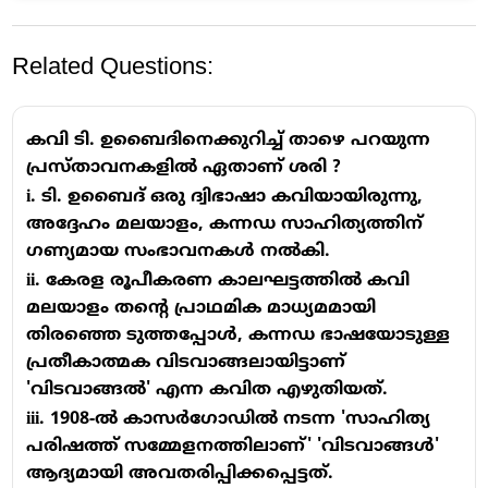
Related Questions:
കവി ടി. ഉബൈദിനെക്കുറിച്ച് താഴെ പറയുന്ന
പ്രസ്താവനകളിൽ ഏതാണ് ശരി ?
i. ടി. ഉബൈദ് ഒരു ദ്വിഭാഷാ കവിയായിരുന്നു,
അദ്ദേഹം മലയാളം, കന്നഡ സാഹിത്യത്തിന്
ഗണ്യമായ സംഭാവനകൾ നൽകി.
ii. കേരള രൂപീകരണ കാലഘട്ടത്തിൽ കവി
മലയാളം തൻ്റെ പ്രാഥമിക മാധ്യമമായി
തിരഞ്ഞെ ടുത്തപ്പോൾ, കന്നഡ ഭാഷയോടുള്ള
പ്രതീകാത്മക വിടവാങ്ങലായിട്ടാണ്
'വിടവാങ്ങൽ' എന്ന കവിത എഴുതിയത്.
iii. 1908-ൽ കാസർഗോഡിൽ നടന്ന 'സാഹിത്യ
പരിഷത്ത് സമ്മേളനത്തിലാണ്' 'വിടവാങ്ങൾ'
ആദ്യമായി അവതരിപ്പിക്കപ്പെട്ടത്.