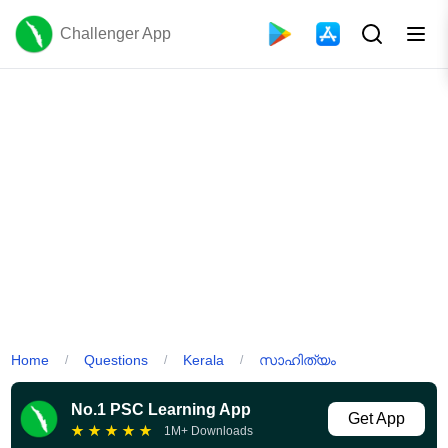
Challenger App
Home
Questions
Kerala
സാഹിത്യം
/
/
/
No.1 PSC Learning App
Get App
★
★
★
★
★
1M+ Downloads