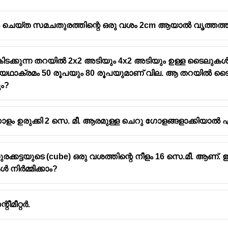
ചെയ്ത സമചതുരത്തിന്റെ ഒരു വശം 2cm ആയാൽ വൃത്തത്തിന
കിടക്കുന്ന തറയിൽ 2x2 അടിയും 4x2 അടിയും ഉള്ള ടൈലു
ഥാക്രമം 50 രൂപയും 80 രൂപയുമാണ് വില. ആ തറയിൽ ടൈ
ം?
ോളം ഉരുക്കി 2 സെ. മീ. ആരമുള്ള ചെറു ഗോളങ്ങളാക്കിയാൽ എ
ട്ടയുടെ (cube) ഒരു വശത്തിന്റെ നീളം 16 സെ.മീ. ആണ്. ഇത
 നിർമ്മിക്കാം?
റീമീറ്റർ.