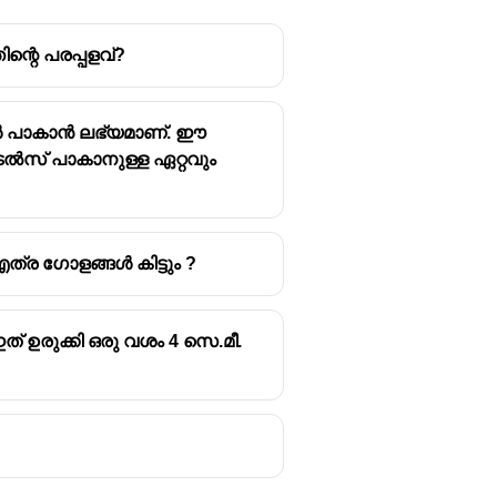
്റെ പരപ്പളവ്?
കൾ പാകാൻ ലഭ്യമാണ്. ഈ
ൽസ് പാകാനുള്ള ഏറ്റവും
ത്ര ഗോളങ്ങൾ കിട്ടും ?
് ഉരുക്കി ഒരു വശം 4 സെ.മീ.