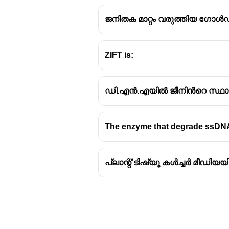
ജനിതക മാറ്റം വരുത്തിയ ഗ
ZIFT is:
ഡി.എൻ.എയിൽ ജീനിൻറെ സ്ഥാനം
The enzyme that degrade ssDNA 
പ്ലാന്റ് ടിഷ്യൂ കൾച്ചർ മീഡി