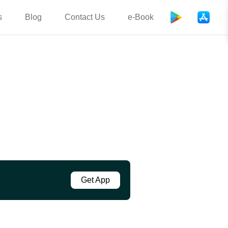
s
Blog
Contact Us
e-Book
Get App