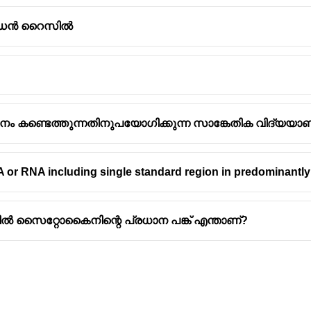
ോൾഡൻ റൈസിൽ
 കണ്ടെത്തുന്നതിനുപയോഗിക്കുന്ന സാങ്കേതിക വിദ്യയാണ
or RNA including single standard region in predominantly 
യയിൽ സൈറ്റോകൈനിന്റെ പ്രധാന പങ്ക് എന്താണ്?