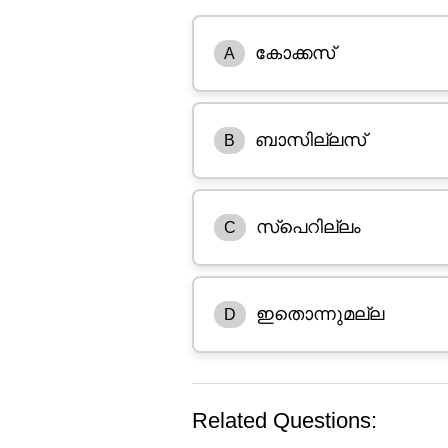
കോക്കസ്
A
ബാസില്ലസ്
B
സ്പെറില്ലം
C
ഇതൊന്നുമല്ല
D
Related Questions: