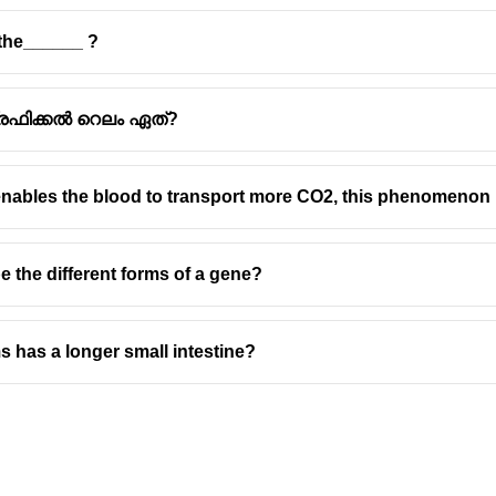
 the______ ?
്രഫിക്കൽ റെലം ഏത്?
enables the blood to transport more CO2, this phenomenon 
e the different forms of a gene?
s has a longer small intestine?