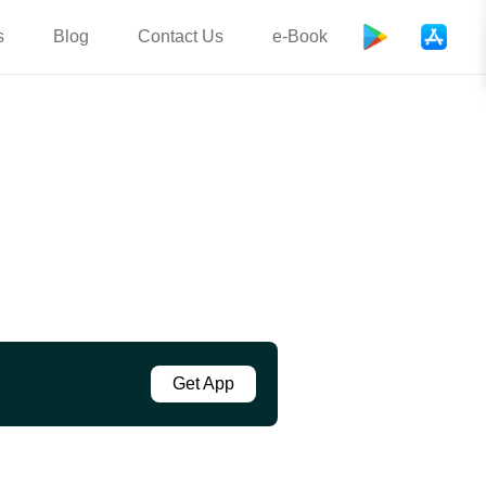
s
Blog
Contact Us
e-Book
Get App