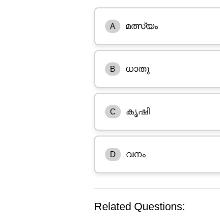
മത്സ്യം
A
ധാതു
B
കൃഷി
C
വനം
D
Related Questions: