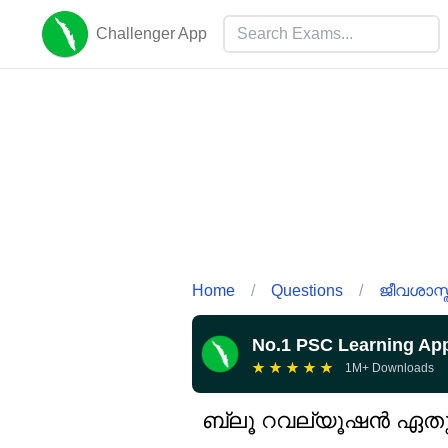
Challenger App
Home
/
Questions
/
ജീവശാസ്ത
No.1 PSC Learning Ap
★
★
★
★
★
1M+ Downloads
ബ്ലൂ റവല്യൂഷൻ ഏതുമായി