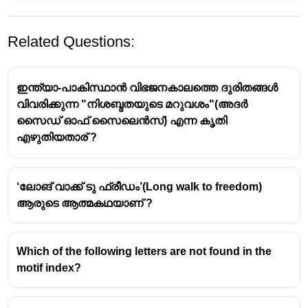
Related Questions:
ഇന്ത്യാ-പാകിസ്ഥാൻ വിഭജനകാലത്തെ ദുരിതങ്ങൾ
വിവരിക്കുന്ന "നിശബ്ദതയുടെ മറുവശം"(അദർ
സൈഡ് ഓഫ് സൈലെൻസ്‌) എന്ന കൃതി
എഴുതിയതാര് ?
‘ലോങ് വാക്ക് ടു ഫ്രീഡം’(Long walk to freedom)
ആരുടെ ആത്മകഥയാണ് ?
Which of the following letters are not found in the
motif index?