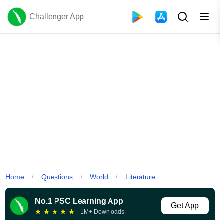
Challenger App
Home
Questions
World
Literature
/
/
/
No.1 PSC Learning App
Get App
★
★
★
★
★
1M+ Downloads