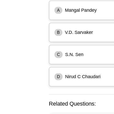
Mangal Pandey
A
V.D. Sarvaker
B
S.N. Sen
C
Nirud C Chaudari
D
Related Questions: