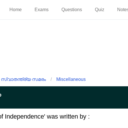
Home
Exams
Questions
Quiz
Note
 സ്വാതന്ത്ര്യ സമരം
/
Miscellaneous
p
f Independence' was written by :