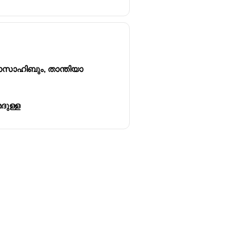
ാനാസാഹിബും, താന്തിയാ
ദുള്ള