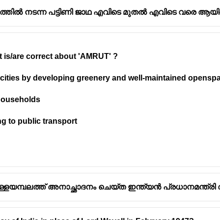
തിൽ നടന്ന പട്ടിണി ജാഥ എവിടെ മുതൽ എവിടെ വരെ ആയിരു
ദ്യ യുദ്ധം"
(The First War of Independence) എന്ന പ്രശസ്ത
t is/are correct about 'AMRUT' ?
of cities by developing greenery and well-maintained opensp
ള്ള ആദ്യ യുദ്ധം"
1909-ൽ പ്രസിദ്ധീകരിച്ച ഒരു ഗ്രന്ഥമാണ്,
െ വമ്പൻ പ്രതിരോധമായ
1857-ലെ വിപ്ലവം
(First War of In
s households
ുടക്കം കുറിച്ചു
എന്നുവന്നുവെന്ന് വിവരിക്കുന്നു.
ng to public transport
തകത്തിൽ
1857-ലെ സമരം
ഒരു
സ്വാതന്ത്ര്യ സമരം
ആയിരുന
്ര്യത്തിന്റെ പ്രചോദനമായി
പ്രവർത്തിച്ചുവെന്ന് തർക്കം ചെയ
ത്തിന് എതിരായ പ്രഥമ വലിയ സമരത്തിന്
പ്രാധാന്യം നൽകിയ
ിലേക്കുള്ള ആദ്യ യുദ്ധം"
എന്നതിന്റെ പേരിൽ പ്രശസ്തിയായി.
ള്ളയമ്പലത്ത് അനാച്ഛാദനം ചെയ്ത ഇന്ത്യൻ പ്രധാനമന്ത്രി
ദ്യ യുദ്ധം"
എന്ന പുസ്തകം
വി.ഡി. സർവകർ
-ന്റെ
1857-ലെ വ
യ
ആയി കണക്കാക്കുന്നതിനെപ്പറ്റി എഴുതിയ ഒരു ചരിത്രപുസ്ത