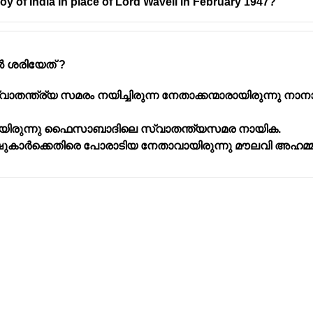
y of India in place of Lord Wavell in February 1947?
ൽ ശരിയേത് ?
വാതന്ത്ര്യ സമരം നയിച്ചിരുന്ന നേതാക്കന്മാരായിരുന്നു ന
ിരുന്നു ഫൈസാബാദിലെ സ്വാതന്ത്യസമര നായിക.
ിട്ടീഷുകാർക്കെതിരെ പോരാടിയ നേതാവായിരുന്നു മൗലവി അഹമ്മ