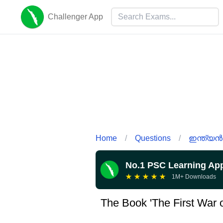
Challenger App
Home
/
Questions
/
ഇന്ത്യൻ
No.1 PSC Learning Ap
★
★
★
★
★
1M+ Downloads
The Book 'The First War o