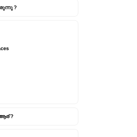
ന്നു ?
മായ പുസ്തകം
വി.ഡി. സർവകർ
aces
 ഇന്ത്യയുടെ സ്വാതന്ത്ര്യ
dependence) എങ്ങനെ
ഇന്ത്യയുടെ
്നെന്ന്, അത്
ഭാരതത്തിലെ
്യുന്നു.
പ്പോൾ, പിന്നീട്
1857-ലെ
 ആര് ?
ിപ്ലവത്തെ
സ്വാതന്ത്ര്യ
കമാണ്.