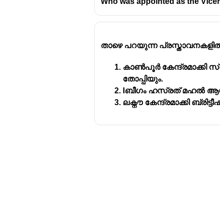
Who was appointed as the Vicero
താഴെ പറയുന്ന പ്രസ്താവനകളി
കാൺപൂർ കേന്ദ്രമാക്കി സ്
തോപ്പിയും.
Iബീഗം ഹസ്രത് മഹൽ ആയ
ലക്നൗ കേന്ദ്രമാക്കി ബ്ര