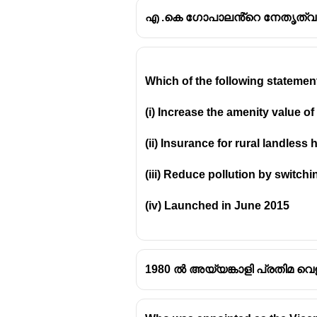
എ .കെ ഗോപാലൻ്റെ നേതൃത്വത്
"സ്വാതന്ത്ര്യത്തിലേക്കുള്ള ആ
Which of the following statemen
(V.D. Savarkar) എഴുതിയതാണ്.
(i) Increase the amenity value 
"സ്വാതന്ത്ര്യത്തിലേക്കു
സമരത്തിന്റെ ആദ്യത്ത
(ii) Insurance for rural landles
സ്വാതന്ത്ര്യസമരത്തിന് ത
(iii) Reduce pollution by switchi
വി.ഡി. സർവകർ
ഈ പുസ്
എല്ലാവർക്കും സ്വാതന്ത
(iv) Launched in June 2015
പുസ്തകം
ബ്രിട്ടീഷ് ഭരണ
സമരം
"സ്വാതന്ത്ര്യത്ത
സാരാംശം
:
1980 ൽ അയ്യങ്കാളി പ്രതിമ വെ
"സ്വാതന്ത്ര്യത്തിലേക്കുള്ള ആ
സമരത്തിന്റെ പ്രാഥമിക ഘട്ടമാ