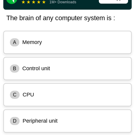
★
★
★
★
★
1M+ Downloads
The brain of any computer system is :
Memory
A
Control unit
B
CPU
C
Peripheral unit
D