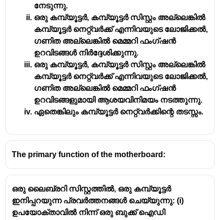
നേടുന്നു.
2. Arithmetic Logic Unit (ALU): Performs
ഒരു കമ്പ്യൂട്ടർ, കമ്പ്യൂട്ടർ സിസ്റ്റം അല്ലെങ്കിൽ
calculations and logical operations.
കമ്പ്യൂട്ടർ നെറ്റ്വർക്ക് എന്നിവയുടെ ലോജിക്കൽ,
3. Registers: Small amounts of memory that
ഗണിത അല്ലെങ്കിൽ മെമ്മറി ഫംഗ്ഷൻ
store data temporarily.
ഉറവിടങ്ങൾ നിർദ്ദേശിക്കുന്നു.
4. Cache Memory: A small, fast memory that
ഒരു കമ്പ്യൂട്ടർ, കമ്പ്യൂട്ടർ സിസ്റ്റം അല്ലെങ്കിൽ
stores frequently accessed data.
കമ്പ്യൂട്ടർ നെറ്റ്വർക്ക് എന്നിവയുടെ ലോജിക്കൽ,
ഗണിത അല്ലെങ്കിൽ മെമ്മറി ഫംഗ്ഷൻ
ഉറവിടങ്ങളുമായി ആശയവിനിമയം നടത്തുന്നു.
ഏതെങ്കിലും കമ്പ്യൂട്ടർ നെറ്റ്വർക്കിന്റെ തടസ്സം.
The primary function of the motherboard:
ഒരു ലൈബ്രറി സിസ്റ്റത്തിൽ, ഒരു കമ്പ്യൂട്ടർ
ഇനിപ്പറയുന്ന പ്രവർത്തനങ്ങൾ ചെയ്യുന്നു: (i)
ഉപയോക്താവിൽ നിന്ന് ഒരു ബുക്ക് ഐഡി