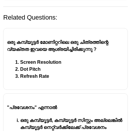
Related Questions:
ഒരു കമ്പ്യൂട്ടർ മോണിറ്ററിലെ ഒരു ചിത്രത്തിന്റെ
വ്യക്തത ഇവയെ ആശ്രയിച്ചിരിക്കുന്നു ?
Screen Resolution
The brain of any computer system is the Central
Dot Pitch
Processing Unit (CPU)
Refresh Rate
A Central Processing Unit (CPU) is the primary
component of a computer that performs most of
the processing and executes instructions from
the operating system and applications.
"പ്രവേശനം" എന്നാൽ
The CPU consists of several key components,
including:
ഒരു കമ്പ്യൂട്ടർ, കമ്പ്യൂട്ടർ സിസ്റ്റം അല്ലെങ്കിൽ
1. Control Unit (CU): Retrieves and decodes
കമ്പ്യൂട്ടർ നെറ്റ്വർക്കിലേക്ക് പ്രവേശനം
instructions.