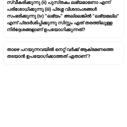
സ്വീകരിക്കുന്നു (ii) പുസ്‌തകം ലഭ്യമാണോ എന്ന്
പരിശോധിക്കുന്നു (iii) പ്രശ്ന വിശദാംശങ്ങൾ
സംഭരിക്കുന്നു (iv) "ലഭ്യം" അല്ലെങ്കിൽ "ലഭ്യമല്ല"
എന്ന് പ്രദർശിപ്പിക്കുന്നു സിസ്റ്റം ഏത് തരത്തിലുള്ള
നിർദ്ദേശങ്ങളാണ് ഉപയോഗിക്കുന്നത്?
താഴെ പറയുന്നവയിൽ നെറ്റ് വർക്ക് ആക്രമണത്തെ
തടയാൻ ഉപയോഗിക്കാത്തത് ഏതാണ് ?