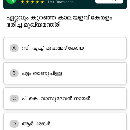
★
★
★
★
★
1M+ Downloads
ഏറ്റവും കുറഞ്ഞ കാലയളവ് കേരളം
ഭരിച്ച മുഖ്യമന്ത്രി
സി. എച്ച്. മുഹമ്മദ് കോയ
A
പട്ടം താണുപിള്ള
B
പി.കെ. വാസുദേവൻ നായർ
C
ആർ. ശങ്കർ
D