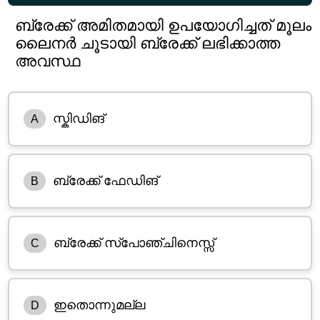
ബ്രേക്ക് അമിതമായി ഉപയോഗിച്ചത് മൂലം
ലൈനർ ചൂടായി ബ്രേക്ക് ലഭിക്കാത്ത
അവസ്ഥ
സ്കിഡിങ്
A
ബ്രേക്ക് ഫേഡിങ്
B
ബ്രേക്ക് സ്പോഞ്ചിനെസ്സ്
C
ഇതൊന്നുമല്ല
D