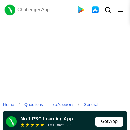
Challenger App
Home
Questions
ഡ്രൈവർ
General
/
/
/
No.1 PSC Learning App
Get App
★
★
★
★
★
1M+ Downloads