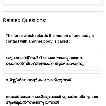
Related Questions:
The force which retards the motion of one body, in
contact with another body is called :
ഒരു ജോയിന്റ് ആർ ടി ഓ യെ താഴെപ്പറയുന്ന
ലൈസൻസിംഗ് അതോറിറ്റി ആയി പറയുന്നു.
ഡിസ്റ്റിൽഡ് വാട്ടർ ഉപയോഗിക്കുന്നത്
താങ്കൾ വാഹനം ഓടിക്കുമ്പോൾ പുറകിൽ നിന്നും ഒരു
ആംബുലൻസ് കടന്നു വന്നാൽ