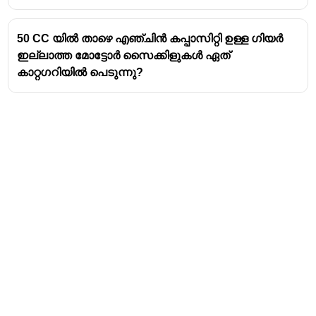
50 CC യിൽ താഴെ എഞ്ചിൻ കപ്പാസിറ്റി ഉള്ള ഗിയർ
ഇല്ലാത്ത മോട്ടോർ സൈക്കിളുകൾ ഏത്
കാറ്റഗറിയിൽ പെടുന്നു?
Address