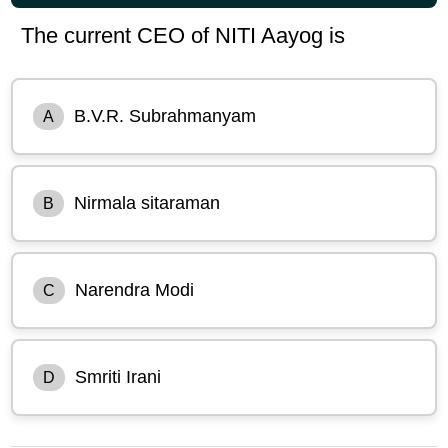
The current CEO of NITI Aayog is
B.V.R. Subrahmanyam
A
Nirmala sitaraman
B
Narendra Modi
C
Smriti Irani
D