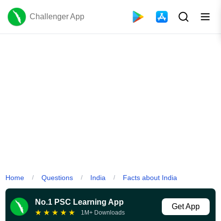
Challenger App
Home
Questions
India
Facts about India
/
/
/
No.1 PSC Learning App
Get App
★
★
★
★
★
1M+ Downloads