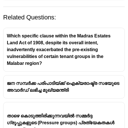
Related Questions:
Which specific clause within the Madras Estates
Land Act of 1908, despite its overall intent,
inadvertently exacerbated the pre-existing
vulnerabilities of certain tenant groups in the
Malabar region?
The Right to Information Act, 2005
The Right to Information Act (RTI Act) is a
ജന സമ്പർക്ക പരിപാടിയ്ക്ക് ഐക്യരാഷ്ട്ര സഭയുടെ
landmark legislation in India that empowers
അവാർഡ് ലഭിച്ച മുഖ്യമന്ത്രി
citizens to access information held by public
authorities.
This act came into force on
12th October 2005
.
This date is significant as it marks the effective
താഴെ കൊടുത്തിരിക്കുന്നവയിൽ സമ്മർദ്ദ
implementation of citizens' right to know.
ഗ്രൂപ്പുകളുടെ (Pressure groups) പ്രത്യേകതകൾ
The RTI Act was enacted by the Parliament of