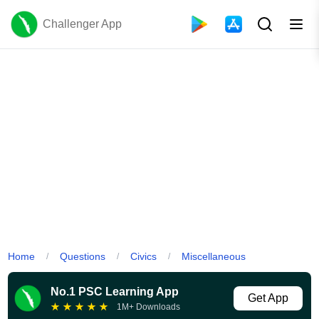
Challenger App
Home
Questions
Civics
Miscellaneous
/
/
/
No.1 PSC Learning App
Get App
★
★
★
★
★
1M+ Downloads