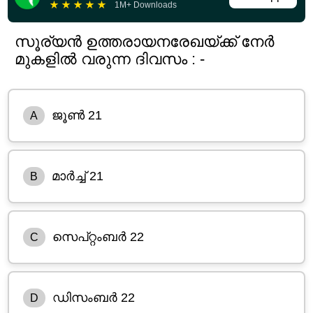
★
★
★
★
★
1M+ Downloads
സൂര്യൻ ഉത്തരായനരേഖയ്ക്ക് നേർ
മുകളിൽ വരുന്ന ദിവസം : -
ജൂൺ 21
A
മാർച്ച് 21
B
സെപ്റ്റംബർ 22
C
ഡിസംബർ 22
D