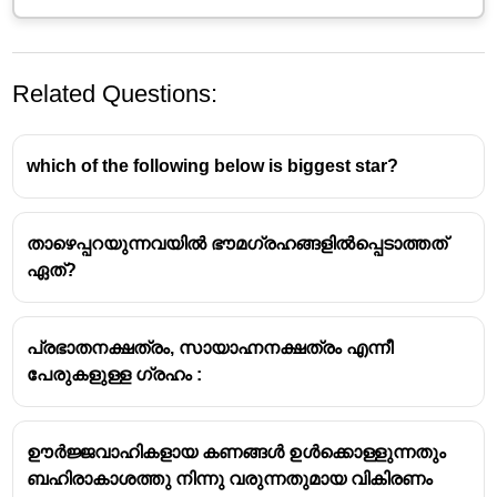
Related Questions:
which of the following below is biggest star?
താഴെപ്പറയുന്നവയിൽ ഭൗമഗ്രഹങ്ങളിൽപ്പെടാത്തത്
ഏത്?
പ്രഭാതനക്ഷത്രം, സായാഹ്നനക്ഷത്രം എന്നീ
പേരുകളുള്ള ഗ്രഹം :
ഊർജ്ജവാഹികളായ കണങ്ങൾ ഉൾക്കൊള്ളുന്നതും
ബഹിരാകാശത്തു നിന്നു വരുന്നതുമായ വികിരണം