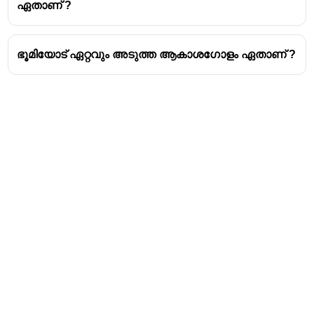
ഏതാണ് ?
ഭൂമിയോട് ഏറ്റവും അടുത്ത ആകാശഗോളം ഏതാണ് ?
Address
Valamkottil Towers,