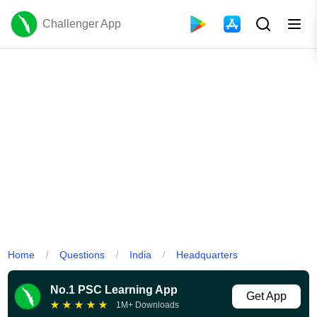
Challenger App
Home
Questions
India
Headquarters
/
/
/
No.1 PSC Learning App
Get App
★
★
★
★
★
1M+ Downloads