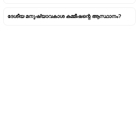
ദേശീയ മനുഷ്യാവകാശ കമ്മീഷന്റെ ആസ്ഥാനം?
Address
Valamkottil Towers,
Judgemukku,