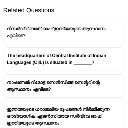
Related Questions:
റിസർവ്വ് ബാങ്ക് ഓഫ് ഇന്ത്യയുടെ ആസ്ഥാനം
എവിടെ?
The headquarters of Central Institute of Indian
Languages (CIIL) is situated in _______?
നാഷണൽ റിമോട്ട് സെൻസിങ്ങ് സെന്ററിന്റെ
ആസ്ഥാനം എവിടെ?
ഇന്ത്യയുടെ ധരാതലിയ ഭൂപടങ്ങൾ നിർമ്മിക്കുന്ന
ഔദ്യോഗിക ഏജൻസിയായ സർവ്വേ ഓഫ്
ഇന്ത്യയുടെ ആസ്ഥാനം :