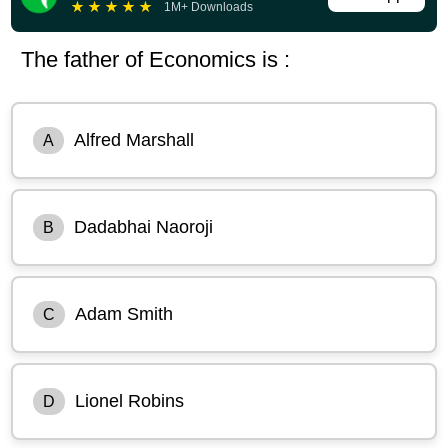
★
★
★
★
★
1M+ Downloads
The father of Economics is :
Alfred Marshall
A
Dadabhai Naoroji
B
Adam Smith
C
Lionel Robins
D