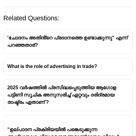
Related Questions:
'ചോദനം അതിൻ്റെ പ്രദാനത്തെ ഉണ്ടാക്കുന്നു" എന്ന്
പറഞ്ഞതാര്?
What is the role of advertising in trade?
Adam Smith: 
The Father of Economics. Adam Smith was an 
2025 വർഷത്തിൽ പ്രസിദ്ധപ്പെടുത്തിയ ആഗോള
18th-century philosopher renowned as the father 
പട്ടിണി സൂചിക അനുസരിച്ച് ഏറ്റവും ദരിദ്രമായ
of modern economics and a major proponent of 
രാഷ്ട്രം ഏതാണ് ?
laissez-faire economic policies.
"ഉല്പാദന പ്രക്രിയയിൽ പങ്കെടുക്കുന്ന