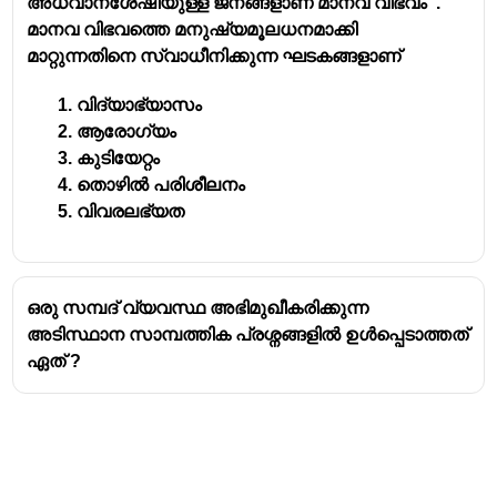
അധ്വാനശേഷിയുള്ള ജനങ്ങളാണ് മാനവ വിഭവം".
മാനവ വിഭവത്തെ മനുഷ്യമൂലധനമാക്കി
മാറ്റുന്നതിനെ സ്വാധീനിക്കുന്ന ഘടകങ്ങളാണ്
വിദ്യാഭ്യാസം
ആരോഗ്യം
കുടിയേറ്റം
തൊഴിൽ പരിശീലനം
വിവരലഭ്യത
ഒരു സമ്പദ് വ്യവസ്ഥ അഭിമുഖീകരിക്കുന്ന
അടിസ്ഥാന സാമ്പത്തിക പ്രശ്നങ്ങളിൽ ഉൾപ്പെടാത്തത്
ഏത് ?