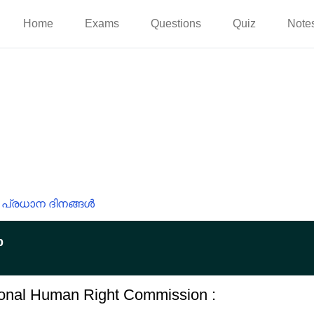
Home
Exams
Questions
Quiz
Note
പ്രധാന ദിനങ്ങൾ
p
tional Human Right Commission :