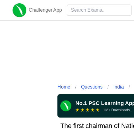
Challenger App
Home
/
Questions
/
India
/
No.1 PSC Learning Ap
★
★
★
★
★
1M+ Downloads
The first chairman of Na