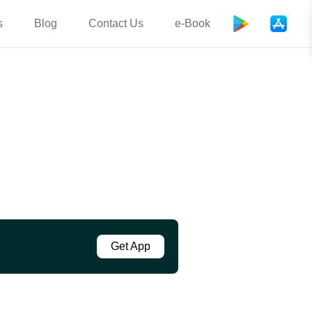
s
Blog
Contact Us
e-Book
Get App