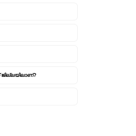
് ജില്ലയിലാണ്?