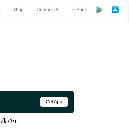
s
Blog
Contact Us
e-Book
Get App
ില്ല: