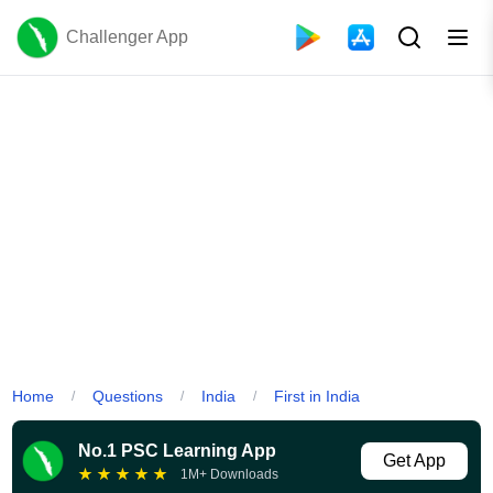
Challenger App
Home
Questions
India
First in India
/
/
/
No.1 PSC Learning App
Get App
★
★
★
★
★
1M+ Downloads